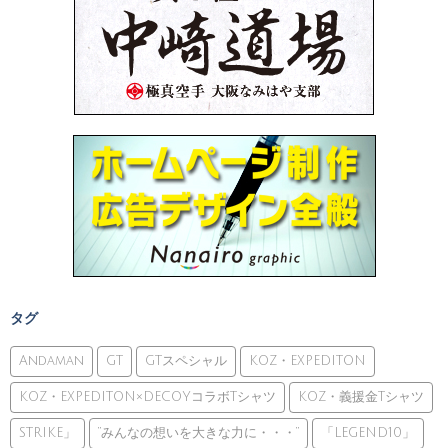
タグ
Andaman
GT
GTスペシャル
KOZ・EXPEDITON
KOZ・EXPEDITON×DECOYコラボTシャツ
KOZ・義援金Tシャツ
STRIKE」
”みんなの想いを大きな力に・・・”
「LEGEND10」