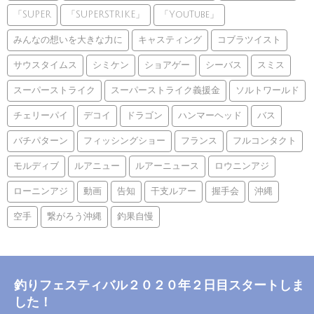
「SUPER
「SUPERSTRIKE」
「YouTube」
みんなの想いを大きな力に
キャスティング
コブラツイスト
サウスタイムス
シミケン
ショアゲー
シーバス
スミス
スーパーストライク
スーパーストライク義援金
ソルトワールド
チェリーパイ
デコイ
ドラゴン
ハンマーヘッド
バス
バチパターン
フィッシングショー
フランス
フルコンタクト
モルディブ
ルアニュー
ルアーニュース
ロウニンアジ
ローニンアジ
動画
告知
干支ルアー
握手会
沖縄
空手
繋がろう沖縄
釣果自慢
釣りフェスティバル２０２０年２日目スタートしま
した！