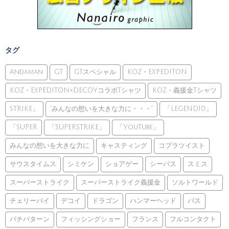
タグ
Andaman
GT
GTスペシャル
KOZ・EXPEDITON
KOZ・EXPEDITON×DECOYコラボTシャツ
KOZ・義援金Tシャツ
STRIKE」
”みんなの想いを大きな力に・・・”
「LEGEND10」
「SUPER
「SUPERSTRIKE」
「YouTube」
みんなの想いを大きな力に
キャスティング
コブラツイスト
サウスタイムス
シミケン
ショアゲー
シーバス
スミス
スーパーストライク
スーパーストライク義援金
ソルトワールド
チェリーパイ
デコイ
ドラゴン
ハンマーヘッド
バス
バチパターン
フィッシングショー
フランス
フルコンタクト