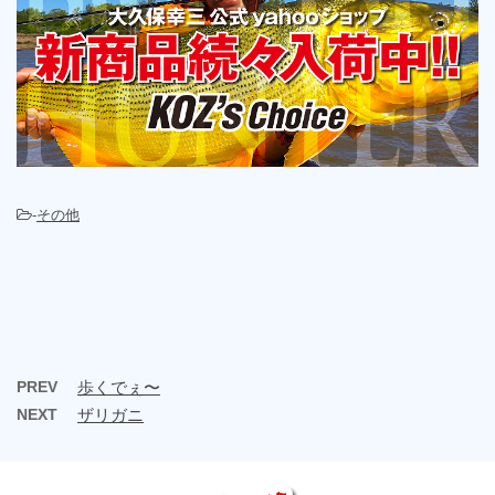
-
その他
PREV
歩くでぇ〜
NEXT
ザリガニ