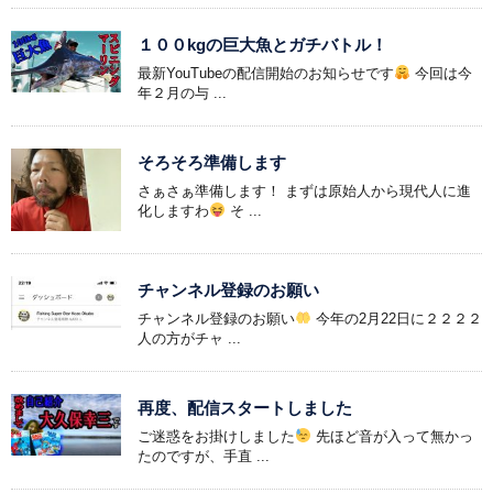
１００kgの巨大魚とガチバトル！
最新YouTubeの配信開始のお知らせです
今回は今
年２月の与 ...
そろそろ準備します
さぁさぁ準備します！ まずは原始人から現代人に進
化しますわ
そ ...
チャンネル登録のお願い
チャンネル登録のお願い
今年の2月22日に２２２２
人の方がチャ ...
再度、配信スタートしました
ご迷惑をお掛けしました
先ほど音が入って無かっ
たのですが、手直 ...