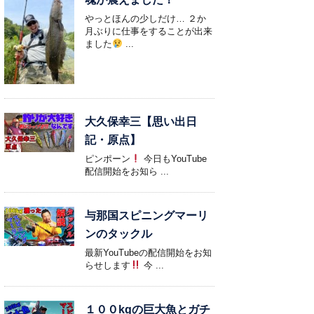
やっとほんの少しだけ… ２か
月ぶりに仕事をすることが出来
ました
...
大久保幸三【思い出日
記・原点】
ピンポーン
今日もYouTube
配信開始をお知ら ...
与那国スピニングマーリ
ンのタックル
最新YouTubeの配信開始をお知
らせします
今 ...
１００kgの巨大魚とガチ