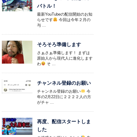
バトル！
最新YouTubeの配信開始のお知
らせです
今回は今年２月の
与 ...
そろそろ準備します
さぁさぁ準備します！ まずは
原始人から現代人に進化します
わ
そ ...
チャンネル登録のお願い
チャンネル登録のお願い
今
年の2月22日に２２２２人の方
がチャ ...
再度、配信スタートしま
した