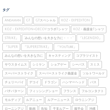
タグ
Andaman
GT
GTスペシャル
KOZ・EXPEDITON
KOZ・EXPEDITON×DECOYコラボTシャツ
KOZ・義援金Tシャツ
STRIKE」
”みんなの想いを大きな力に・・・”
「LEGEND10」
「SUPER
「SUPERSTRIKE」
「YouTube」
みんなの想いを大きな力に
キャスティング
コブラツイスト
サウスタイムス
シミケン
ショアゲー
シーバス
スミス
スーパーストライク
スーパーストライク義援金
ソルトワールド
チェリーパイ
デコイ
ドラゴン
ハンマーヘッド
バス
バチパターン
フィッシングショー
フランス
フルコンタクト
モルディブ
ルアニュー
ルアーニュース
ロウニンアジ
ローニンアジ
動画
告知
干支ルアー
握手会
沖縄