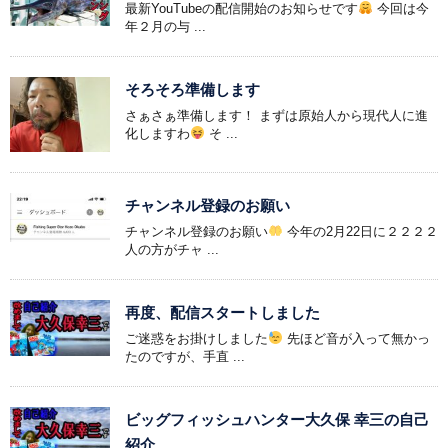
最新YouTubeの配信開始のお知らせです
今回は今
年２月の与 ...
そろそろ準備します
さぁさぁ準備します！ まずは原始人から現代人に進
化しますわ
そ ...
チャンネル登録のお願い
チャンネル登録のお願い
今年の2月22日に２２２２
人の方がチャ ...
再度、配信スタートしました
ご迷惑をお掛けしました
先ほど音が入って無かっ
たのですが、手直 ...
ビッグフィッシュハンター大久保 幸三の自己
紹介