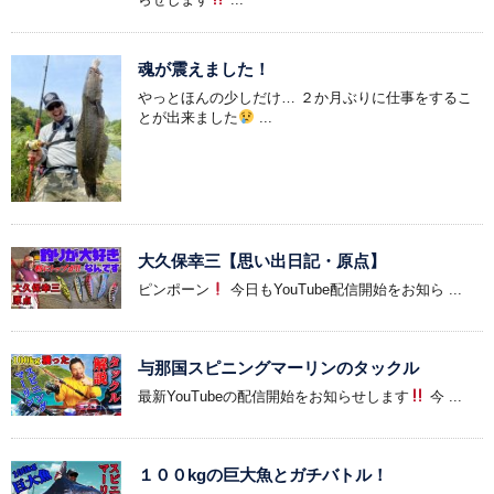
魂が震えました！
やっとほんの少しだけ… ２か月ぶりに仕事をするこ
とが出来ました
...
大久保幸三【思い出日記・原点】
ピンポーン
今日もYouTube配信開始をお知ら ...
与那国スピニングマーリンのタックル
最新YouTubeの配信開始をお知らせします
今 ...
１００kgの巨大魚とガチバトル！