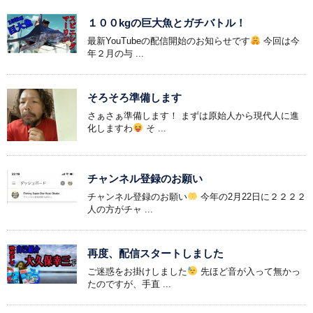
１００kgの巨大魚とガチバトル！
最新YouTubeの配信開始のお知らせです
今回は今
年２月の与 ...
そろそろ準備します
さぁさぁ準備します！ まずは原始人から現代人に進
化しますわ
そ ...
チャンネル登録のお願い
チャンネル登録のお願い
今年の2月22日に２２２２
人の方がチャ ...
再度、配信スタートしました
ご迷惑をお掛けしました
先ほど音が入って無かっ
たのですが、手直 ...