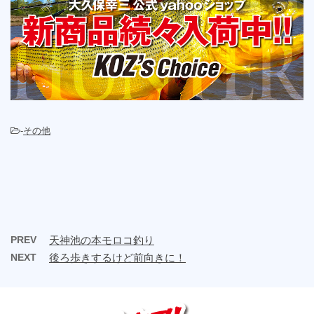
-
その他
PREV
天神池の本モロコ釣り
NEXT
後ろ歩きするけど前向きに！