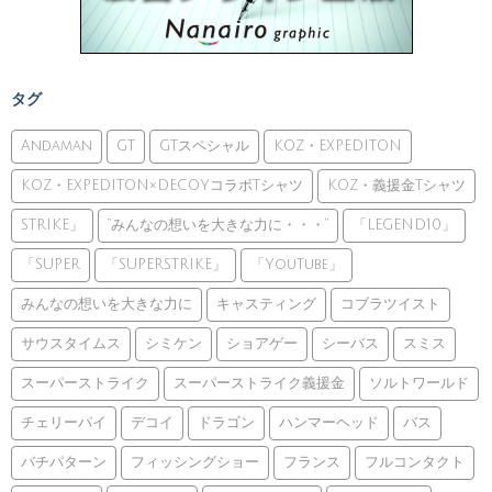
タグ
Andaman
GT
GTスペシャル
KOZ・EXPEDITON
KOZ・EXPEDITON×DECOYコラボTシャツ
KOZ・義援金Tシャツ
STRIKE」
”みんなの想いを大きな力に・・・”
「LEGEND10」
「SUPER
「SUPERSTRIKE」
「YouTube」
みんなの想いを大きな力に
キャスティング
コブラツイスト
サウスタイムス
シミケン
ショアゲー
シーバス
スミス
スーパーストライク
スーパーストライク義援金
ソルトワールド
チェリーパイ
デコイ
ドラゴン
ハンマーヘッド
バス
バチパターン
フィッシングショー
フランス
フルコンタクト