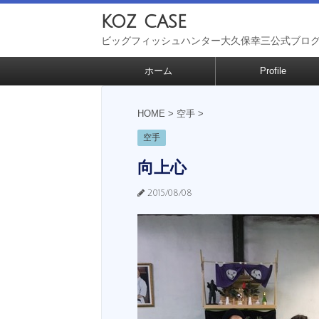
koz case
ビッグフィッシュハンター大久保幸三公式ブロ
ホーム
Profile
HOME
>
空手
>
空手
向上心
2015/08/08