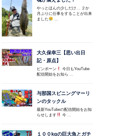
やっとほんの少しだけ… ２か
月ぶりに仕事をすることが出来
ました
...
大久保幸三【思い出日
記・原点】
ピンポーン
今日もYouTube
配信開始をお知ら ...
与那国スピニングマーリ
ンのタックル
最新YouTubeの配信開始をお知
らせします
今 ...
１００kgの巨大魚とガチ