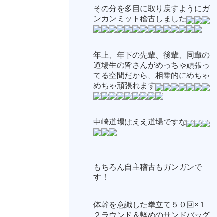
その分を多目に取り戻すようにガ
ンガンミット稽古しました
年上、年下の先輩、後輩、同輩の
道場生の皆さんがめっちゃ頑張っ
てる空間だから、相乗的にめちゃ
めちゃ頑張れます
中崎道場はええ道場ですな
もちろん自主稽古もガンガンで
す！
体幹を意識した拳立て５０回×１
２ラウンド＆軽めのサンドバッグ