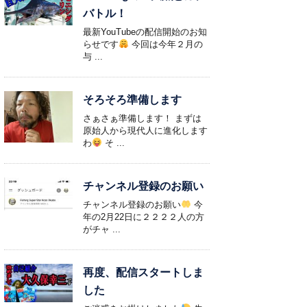
バトル！
最新YouTubeの配信開始のお知
らせです
今回は今年２月の
与 ...
そろそろ準備します
さぁさぁ準備します！ まずは
原始人から現代人に進化します
わ
そ ...
チャンネル登録のお願い
チャンネル登録のお願い
今
年の2月22日に２２２２人の方
がチャ ...
再度、配信スタートしま
した