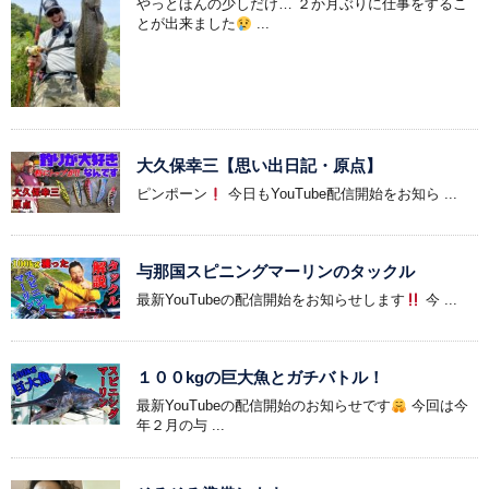
やっとほんの少しだけ… ２か月ぶりに仕事をするこ
とが出来ました
...
大久保幸三【思い出日記・原点】
ピンポーン
今日もYouTube配信開始をお知ら ...
与那国スピニングマーリンのタックル
最新YouTubeの配信開始をお知らせします
今 ...
１００kgの巨大魚とガチバトル！
最新YouTubeの配信開始のお知らせです
今回は今
年２月の与 ...