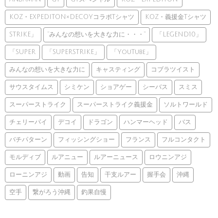
KOZ・EXPEDITON×DECOYコラボTシャツ
KOZ・義援金Tシャツ
STRIKE」
”みんなの想いを大きな力に・・・”
「LEGEND10」
「SUPER
「SUPERSTRIKE」
「YouTube」
みんなの想いを大きな力に
キャスティング
コブラツイスト
サウスタイムス
シミケン
ショアゲー
シーバス
スミス
スーパーストライク
スーパーストライク義援金
ソルトワールド
チェリーパイ
デコイ
ドラゴン
ハンマーヘッド
バス
バチパターン
フィッシングショー
フランス
フルコンタクト
モルディブ
ルアニュー
ルアーニュース
ロウニンアジ
ローニンアジ
動画
告知
干支ルアー
握手会
沖縄
空手
繋がろう沖縄
釣果自慢