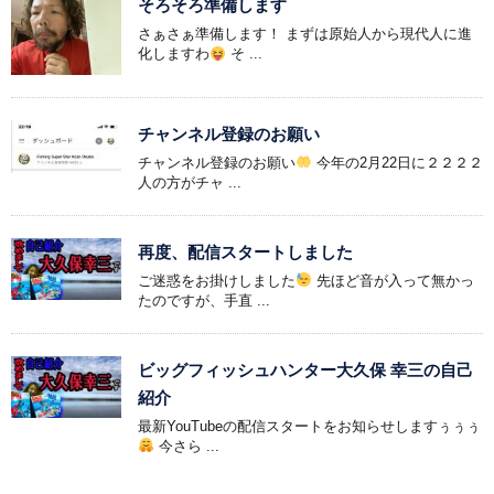
そろそろ準備します
さぁさぁ準備します！ まずは原始人から現代人に進
化しますわ
そ ...
チャンネル登録のお願い
チャンネル登録のお願い
今年の2月22日に２２２２
人の方がチャ ...
再度、配信スタートしました
ご迷惑をお掛けしました
先ほど音が入って無かっ
たのですが、手直 ...
ビッグフィッシュハンター大久保 幸三の自己
紹介
最新YouTubeの配信スタートをお知らせしますぅぅぅ
今さら ...