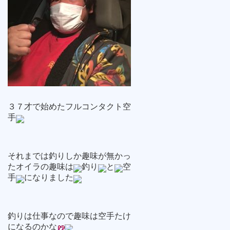
３７才で始めたフルコンタクト空
手
それまでは釣りしか趣味が無かっ
たオイラの趣味は
釣り
と
空
手
になりました
釣りは仕事なので趣味は空手たけ
になるのかな