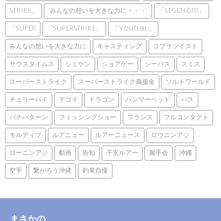
STRIKE」
”みんなの想いを大きな力に・・・”
「LEGEND10」
「SUPER
「SUPERSTRIKE」
「YouTube」
みんなの想いを大きな力に
キャスティング
コブラツイスト
サウスタイムス
シミケン
ショアゲー
シーバス
スミス
スーパーストライク
スーパーストライク義援金
ソルトワールド
チェリーパイ
デコイ
ドラゴン
ハンマーヘッド
バス
バチパターン
フィッシングショー
フランス
フルコンタクト
モルディブ
ルアニュー
ルアーニュース
ロウニンアジ
ローニンアジ
動画
告知
干支ルアー
握手会
沖縄
空手
繋がろう沖縄
釣果自慢
まさかの