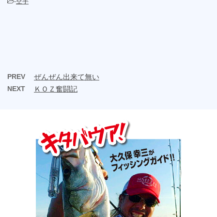
-
空手
PREV
ぜんぜん出来て無い
NEXT
ＫＯＺ奮闘記