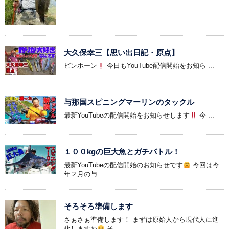
大久保幸三【思い出日記・原点】
ピンポーン
今日もYouTube配信開始をお知ら ...
与那国スピニングマーリンのタックル
最新YouTubeの配信開始をお知らせします
今 ...
１００kgの巨大魚とガチバトル！
最新YouTubeの配信開始のお知らせです
今回は今
年２月の与 ...
そろそろ準備します
さぁさぁ準備します！ まずは原始人から現代人に進
化しますわ
そ ...