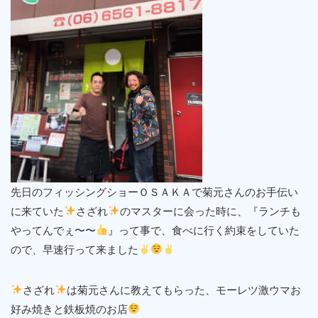
先日のフィッシングショーＯＳＡＫＡで菊元さんのお手伝い
に来ていた
さざれ
のマスターに会った時に、『ランチも
やってんでぇ〜〜
』って事で、食べに行く約束をしていた
ので、早速行って来ました
さざれ
は菊元さんに教えてもらった、モーレツ激ウマお
好み焼きと鉄板焼のお店