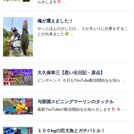
らせします
...
魂が震えました！
やっとほんの少しだけ… ２か月ぶりに仕事をするこ
とが出来ました
...
大久保幸三【思い出日記・原点】
ピンポーン
今日もYouTube配信開始をお知ら ...
与那国スピニングマーリンのタックル
最新YouTubeの配信開始をお知らせします
今 ...
１００kgの巨大魚とガチバトル！