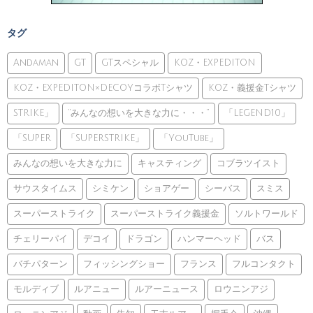
タグ
Andaman
GT
GTスペシャル
KOZ・EXPEDITON
KOZ・EXPEDITON×DECOYコラボTシャツ
KOZ・義援金Tシャツ
STRIKE」
”みんなの想いを大きな力に・・・”
「LEGEND10」
「SUPER
「SUPERSTRIKE」
「YouTube」
みんなの想いを大きな力に
キャスティング
コブラツイスト
サウスタイムス
シミケン
ショアゲー
シーバス
スミス
スーパーストライク
スーパーストライク義援金
ソルトワールド
チェリーパイ
デコイ
ドラゴン
ハンマーヘッド
バス
バチパターン
フィッシングショー
フランス
フルコンタクト
モルディブ
ルアニュー
ルアーニュース
ロウニンアジ