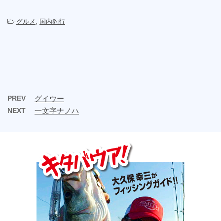
-
グルメ
,
国内釣行
PREV
グイウー
NEXT
一文字ナノハ