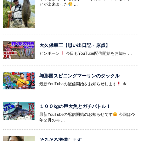
とが出来ました
...
大久保幸三【思い出日記・原点】
ピンポーン
今日もYouTube配信開始をお知ら ...
与那国スピニングマーリンのタックル
最新YouTubeの配信開始をお知らせします
今 ...
１００kgの巨大魚とガチバトル！
最新YouTubeの配信開始のお知らせです
今回は今
年２月の与 ...
そろそろ準備します