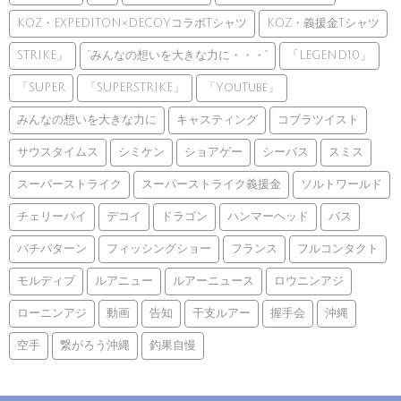
KOZ・EXPEDITON×DECOYコラボTシャツ
KOZ・義援金Tシャツ
STRIKE」
”みんなの想いを大きな力に・・・”
「LEGEND10」
「SUPER
「SUPERSTRIKE」
「YouTube」
みんなの想いを大きな力に
キャスティング
コブラツイスト
サウスタイムス
シミケン
ショアゲー
シーバス
スミス
スーパーストライク
スーパーストライク義援金
ソルトワールド
チェリーパイ
デコイ
ドラゴン
ハンマーヘッド
バス
バチパターン
フィッシングショー
フランス
フルコンタクト
モルディブ
ルアニュー
ルアーニュース
ロウニンアジ
ローニンアジ
動画
告知
干支ルアー
握手会
沖縄
空手
繋がろう沖縄
釣果自慢