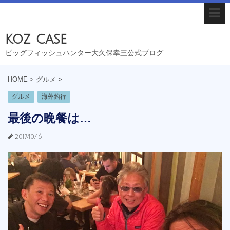
koz case
ビッグフィッシュハンター大久保幸三公式ブログ
HOME
>
グルメ
>
グルメ
海外釣行
最後の晩餐は…
2017/10/16