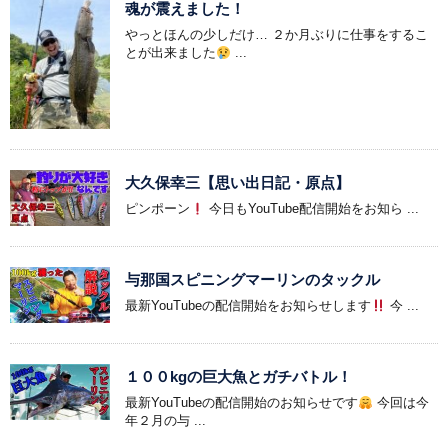
魂が震えました！
やっとほんの少しだけ… ２か月ぶりに仕事をするこ
とが出来ました
...
大久保幸三【思い出日記・原点】
ピンポーン
今日もYouTube配信開始をお知ら ...
与那国スピニングマーリンのタックル
最新YouTubeの配信開始をお知らせします
今 ...
１００kgの巨大魚とガチバトル！
最新YouTubeの配信開始のお知らせです
今回は今
年２月の与 ...