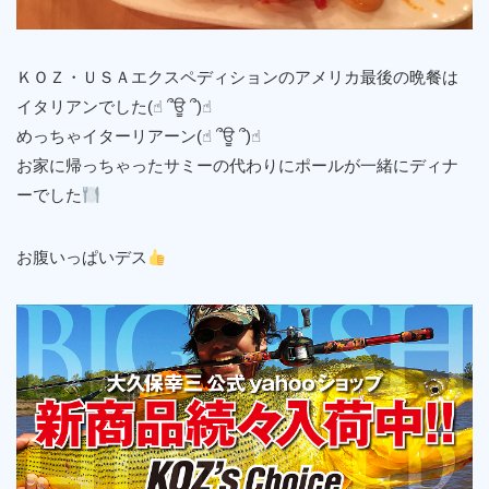
ＫＯＺ・ＵＳＡエクスペディションのアメリカ最後の晩餐は
イタリアンでした(☝︎ ՞ਊ ՞)☝︎
めっちゃイターリアーン(☝︎ ՞ਊ ՞)☝︎
お家に帰っちゃったサミーの代わりにポールが一緒にディナ
ーでした
お腹いっぱいデス