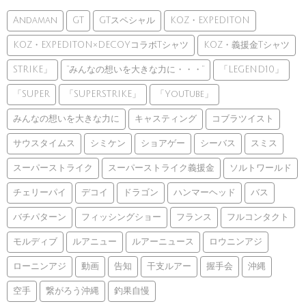
Andaman
GT
GTスペシャル
KOZ・EXPEDITON
KOZ・EXPEDITON×DECOYコラボTシャツ
KOZ・義援金Tシャツ
STRIKE」
”みんなの想いを大きな力に・・・”
「LEGEND10」
「SUPER
「SUPERSTRIKE」
「YouTube」
みんなの想いを大きな力に
キャスティング
コブラツイスト
サウスタイムス
シミケン
ショアゲー
シーバス
スミス
スーパーストライク
スーパーストライク義援金
ソルトワールド
チェリーパイ
デコイ
ドラゴン
ハンマーヘッド
バス
バチパターン
フィッシングショー
フランス
フルコンタクト
モルディブ
ルアニュー
ルアーニュース
ロウニンアジ
ローニンアジ
動画
告知
干支ルアー
握手会
沖縄
空手
繋がろう沖縄
釣果自慢