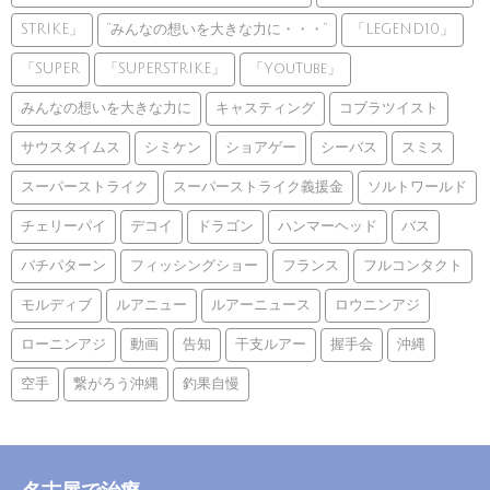
STRIKE」
”みんなの想いを大きな力に・・・”
「LEGEND10」
「SUPER
「SUPERSTRIKE」
「YouTube」
みんなの想いを大きな力に
キャスティング
コブラツイスト
サウスタイムス
シミケン
ショアゲー
シーバス
スミス
スーパーストライク
スーパーストライク義援金
ソルトワールド
チェリーパイ
デコイ
ドラゴン
ハンマーヘッド
バス
バチパターン
フィッシングショー
フランス
フルコンタクト
モルディブ
ルアニュー
ルアーニュース
ロウニンアジ
ローニンアジ
動画
告知
干支ルアー
握手会
沖縄
空手
繋がろう沖縄
釣果自慢