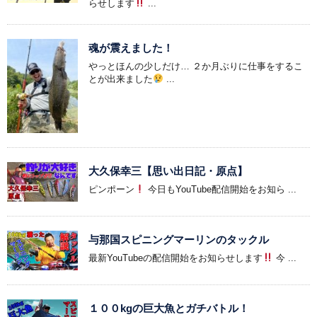
らせします
...
魂が震えました！
やっとほんの少しだけ… ２か月ぶりに仕事をするこ
とが出来ました
...
大久保幸三【思い出日記・原点】
ピンポーン
今日もYouTube配信開始をお知ら ...
与那国スピニングマーリンのタックル
最新YouTubeの配信開始をお知らせします
今 ...
１００kgの巨大魚とガチバトル！