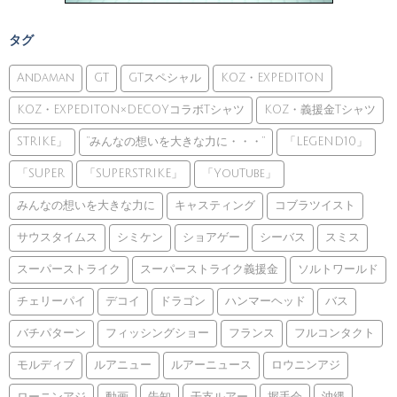
タグ
Andaman
GT
GTスペシャル
KOZ・EXPEDITON
KOZ・EXPEDITON×DECOYコラボTシャツ
KOZ・義援金Tシャツ
STRIKE」
”みんなの想いを大きな力に・・・”
「LEGEND10」
「SUPER
「SUPERSTRIKE」
「YouTube」
みんなの想いを大きな力に
キャスティング
コブラツイスト
サウスタイムス
シミケン
ショアゲー
シーバス
スミス
スーパーストライク
スーパーストライク義援金
ソルトワールド
チェリーパイ
デコイ
ドラゴン
ハンマーヘッド
バス
バチパターン
フィッシングショー
フランス
フルコンタクト
モルディブ
ルアニュー
ルアーニュース
ロウニンアジ