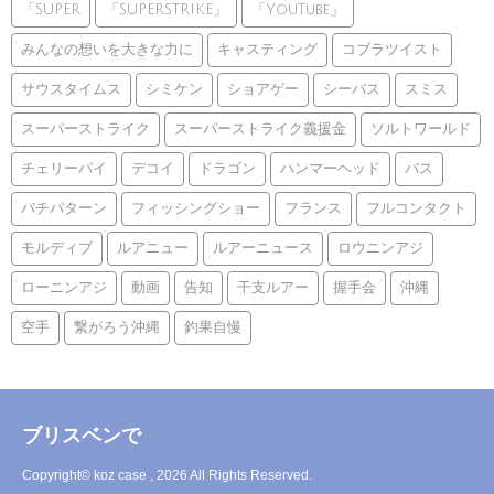
「SUPER
「SUPERSTRIKE」
「YouTube」
みんなの想いを大きな力に
キャスティング
コブラツイスト
サウスタイムス
シミケン
ショアゲー
シーバス
スミス
スーパーストライク
スーパーストライク義援金
ソルトワールド
チェリーパイ
デコイ
ドラゴン
ハンマーヘッド
バス
バチパターン
フィッシングショー
フランス
フルコンタクト
モルディブ
ルアニュー
ルアーニュース
ロウニンアジ
ローニンアジ
動画
告知
干支ルアー
握手会
沖縄
空手
繋がろう沖縄
釣果自慢
ブリスベンで
Copyright© koz case , 2026 All Rights Reserved.