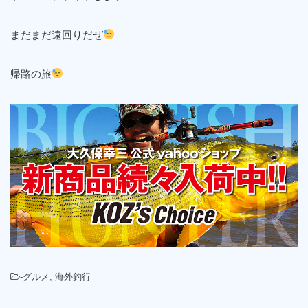
まだまだ遠回りだぜ
帰路の旅
-
グルメ
,
海外釣行