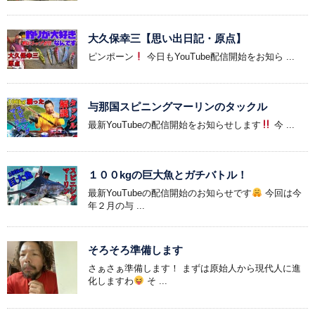
大久保幸三【思い出日記・原点】
ピンポーン
今日もYouTube配信開始をお知ら ...
与那国スピニングマーリンのタックル
最新YouTubeの配信開始をお知らせします
今 ...
１００kgの巨大魚とガチバトル！
最新YouTubeの配信開始のお知らせです
今回は今
年２月の与 ...
そろそろ準備します
さぁさぁ準備します！ まずは原始人から現代人に進
化しますわ
そ ...