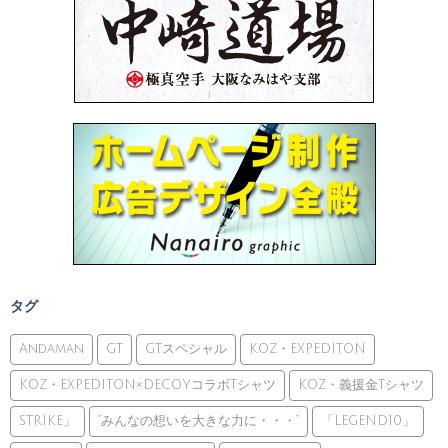
タグ
Andaman
GT
GTスペシャル
KOZ・EXPEDITON
KOZ・EXPEDITON×DECOYコラボTシャツ
KOZ・義援金Tシャツ
STRIKE」
”みんなの想いを大きな力に・・・”
「LEGEND10」