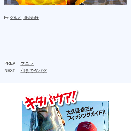
-
グルメ
,
海外釣行
PREV
マニラ
NEXT
和食でダバダ