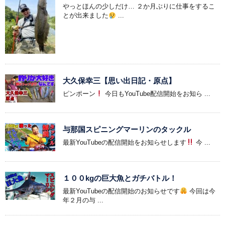
やっとほんの少しだけ… ２か月ぶりに仕事をするこ
とが出来ました
...
大久保幸三【思い出日記・原点】
ピンポーン
今日もYouTube配信開始をお知ら ...
与那国スピニングマーリンのタックル
最新YouTubeの配信開始をお知らせします
今 ...
１００kgの巨大魚とガチバトル！
最新YouTubeの配信開始のお知らせです
今回は今
年２月の与 ...