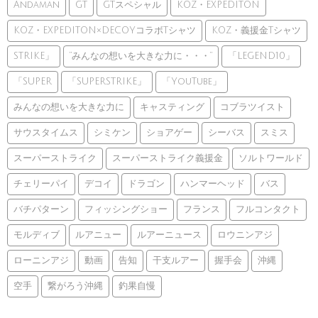
Andaman
GT
GTスペシャル
KOZ・EXPEDITON
KOZ・EXPEDITON×DECOYコラボTシャツ
KOZ・義援金Tシャツ
STRIKE」
”みんなの想いを大きな力に・・・”
「LEGEND10」
「SUPER
「SUPERSTRIKE」
「YouTube」
みんなの想いを大きな力に
キャスティング
コブラツイスト
サウスタイムス
シミケン
ショアゲー
シーバス
スミス
スーパーストライク
スーパーストライク義援金
ソルトワールド
チェリーパイ
デコイ
ドラゴン
ハンマーヘッド
バス
バチパターン
フィッシングショー
フランス
フルコンタクト
モルディブ
ルアニュー
ルアーニュース
ロウニンアジ
ローニンアジ
動画
告知
干支ルアー
握手会
沖縄
空手
繋がろう沖縄
釣果自慢