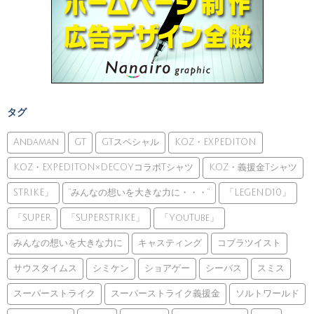
タグ
Andaman
GT
GTスペシャル
KOZ・EXPEDITON
KOZ・EXPEDITON×DECOYコラボTシャツ
KOZ・義援金Tシャツ
STRIKE」
”みんなの想いを大きな力に・・・”
「LEGEND10」
「SUPER
「SUPERSTRIKE」
「YouTube」
みんなの想いを大きな力に
キャスティング
コブラツイスト
サウスタイムス
シミケン
ショアゲー
シーバス
スミス
スーパーストライク
スーパーストライク義援金
ソルトワールド