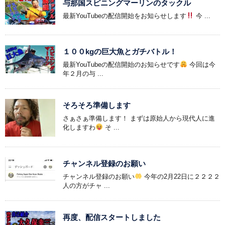
与那国スピニングマーリンのタックル
最新YouTubeの配信開始をお知らせします
今 ...
１００kgの巨大魚とガチバトル！
最新YouTubeの配信開始のお知らせです
今回は今
年２月の与 ...
そろそろ準備します
さぁさぁ準備します！ まずは原始人から現代人に進
化しますわ
そ ...
チャンネル登録のお願い
チャンネル登録のお願い
今年の2月22日に２２２２
人の方がチャ ...
再度、配信スタートしました