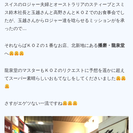
スイスのロジャー夫婦とオーストラリアのスティーブとスミ
ス鈴木社長と玉越さんと高野さんとＫＯＺでのお食事会でし
たが、玉越さんからロジャー達を唸らせるミッションがを承
ったので…
それならばＫＯＺの１番なお店、北新地にある
播磨・龍泉堂
へ
龍泉堂のマスターもＫＯＺのリクエストに予想を遥かに超え
てスーパー素晴らしいおもてなしをしてくださいました
さすがエゲツない一流ですね