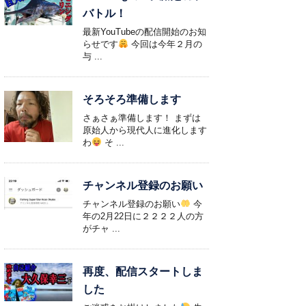
バトル！
最新YouTubeの配信開始のお知
らせです
今回は今年２月の
与 ...
そろそろ準備します
さぁさぁ準備します！ まずは
原始人から現代人に進化します
わ
そ ...
チャンネル登録のお願い
チャンネル登録のお願い
今
年の2月22日に２２２２人の方
がチャ ...
再度、配信スタートしま
した