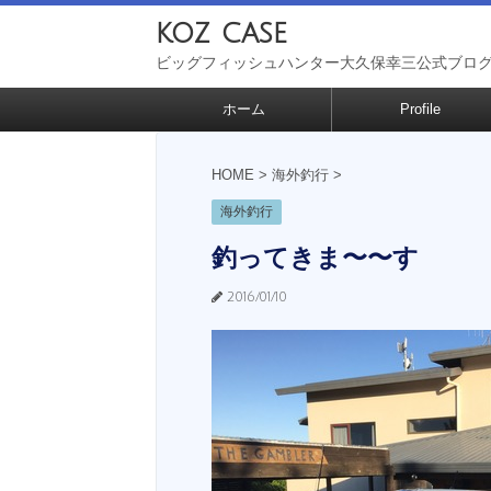
koz case
ビッグフィッシュハンター大久保幸三公式ブロ
ホーム
Profile
HOME
>
海外釣行
>
海外釣行
釣ってきま〜〜す
2016/01/10