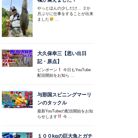
やっとほんの少しだけ… ２か
月ぶりに仕事をすることが出来
ました
...
大久保幸三【思い出日
記・原点】
ピンポーン
今日もYouTube
配信開始をお知ら ...
与那国スピニングマーリ
ンのタックル
最新YouTubeの配信開始をお知
らせします
今 ...
１００kgの巨大魚とガチ