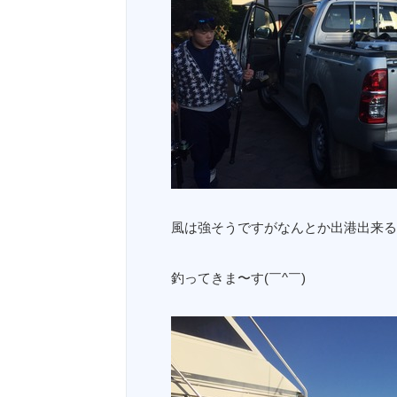
風は強そうですがなんとか出港出来る
釣ってきま〜す(￣^￣)ゞ