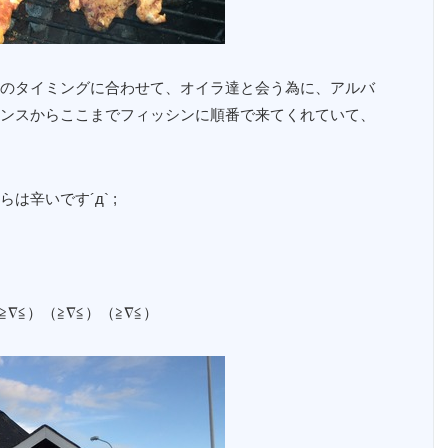
のタイミングに合わせて、オイラ達と会う為に、アルバ
ンスからここまでフィッシンに順番で来てくれていて、
辛いです´д` ;
≦）（≧∇≦）（≧∇≦）