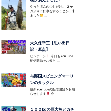
やっとほんの少しだけ… ２か
月ぶりに仕事をすることが出来
ました
...
大久保幸三【思い出日
記・原点】
ピンポーン
今日もYouTube
配信開始をお知ら ...
与那国スピニングマーリ
ンのタックル
最新YouTubeの配信開始をお知
らせします
今 ...
１００kgの巨大魚とガチ