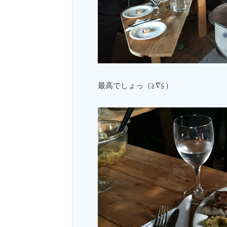
最高でしょっ（≧∇≦）