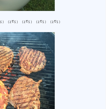
≦）（≧∇≦）（≧∇≦）（≧∇≦）（≧∇≦）