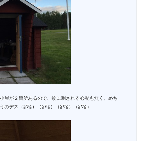
小屋が２箇所あるので、蚊に刺される心配も無く、めち
デス（≧∇≦）（≧∇≦）（≧∇≦）（≧∇≦）