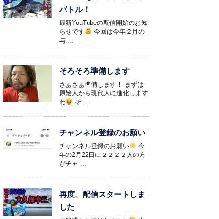
バトル！
最新YouTubeの配信開始のお知
らせです
今回は今年２月の
与 ...
そろそろ準備します
さぁさぁ準備します！ まずは
原始人から現代人に進化します
わ
そ ...
チャンネル登録のお願い
チャンネル登録のお願い
今
年の2月22日に２２２２人の方
がチャ ...
再度、配信スタートしま
した