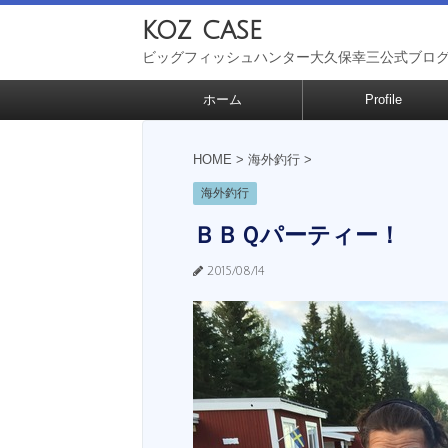
koz case
ビッグフィッシュハンター大久保幸三公式ブロ
ホーム
Profile
HOME
>
海外釣行
>
海外釣行
ＢＢＱパーティー！
2015/08/14