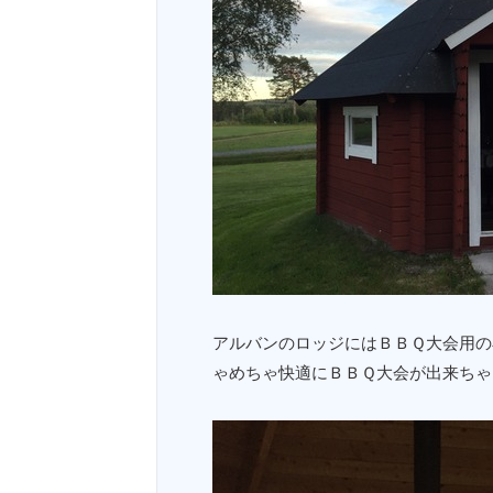
アルバンのロッジにはＢＢＱ大会用の
ゃめちゃ快適にＢＢＱ大会が出来ちゃうの