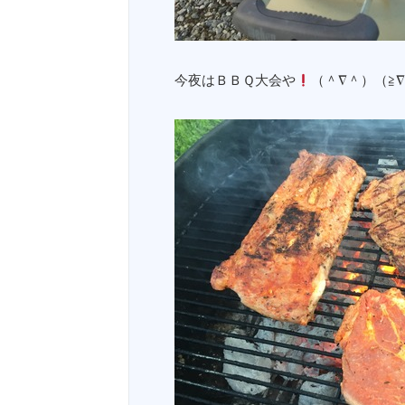
今夜はＢＢＱ大会や
（＾∇＾）（≧∇