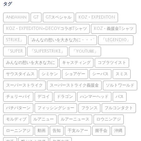
タグ
Andaman
GT
GTスペシャル
KOZ・EXPEDITON
KOZ・EXPEDITON×DECOYコラボTシャツ
KOZ・義援金Tシャツ
STRIKE」
”みんなの想いを大きな力に・・・”
「LEGEND10」
「SUPER
「SUPERSTRIKE」
「YouTube」
みんなの想いを大きな力に
キャスティング
コブラツイスト
サウスタイムス
シミケン
ショアゲー
シーバス
スミス
スーパーストライク
スーパーストライク義援金
ソルトワールド
チェリーパイ
デコイ
ドラゴン
ハンマーヘッド
バス
バチパターン
フィッシングショー
フランス
フルコンタクト
モルディブ
ルアニュー
ルアーニュース
ロウニンアジ
ローニンアジ
動画
告知
干支ルアー
握手会
沖縄