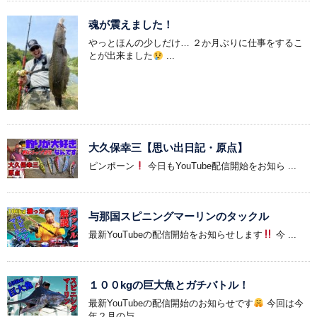
魂が震えました！
やっとほんの少しだけ… ２か月ぶりに仕事をするこ
とが出来ました
...
大久保幸三【思い出日記・原点】
ピンポーン
今日もYouTube配信開始をお知ら ...
与那国スピニングマーリンのタックル
最新YouTubeの配信開始をお知らせします
今 ...
１００kgの巨大魚とガチバトル！
最新YouTubeの配信開始のお知らせです
今回は今
年２月の与 ...