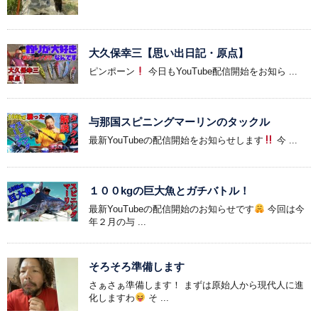
大久保幸三【思い出日記・原点】
ピンポーン
今日もYouTube配信開始をお知ら ...
与那国スピニングマーリンのタックル
最新YouTubeの配信開始をお知らせします
今 ...
１００kgの巨大魚とガチバトル！
最新YouTubeの配信開始のお知らせです
今回は今
年２月の与 ...
そろそろ準備します
さぁさぁ準備します！ まずは原始人から現代人に進
化しますわ
そ ...