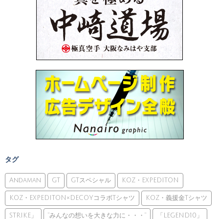
タグ
Andaman
GT
GTスペシャル
KOZ・EXPEDITON
KOZ・EXPEDITON×DECOYコラボTシャツ
KOZ・義援金Tシャツ
STRIKE」
”みんなの想いを大きな力に・・・”
「LEGEND10」