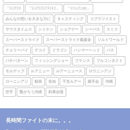
「SUPER
「SUPERSTRIKE」
「YouTube」
みんなの想いを大きな力に
キャスティング
コブラツイスト
サウスタイムス
シミケン
ショアゲー
シーバス
スミス
スーパーストライク
スーパーストライク義援金
ソルトワールド
チェリーパイ
デコイ
ドラゴン
ハンマーヘッド
バス
バチパターン
フィッシングショー
フランス
フルコンタクト
モルディブ
ルアニュー
ルアーニュース
ロウニンアジ
ローニンアジ
動画
告知
干支ルアー
握手会
沖縄
空手
繋がろう沖縄
釣果自慢
長時間ファイトの末に。。。