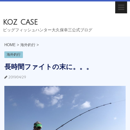
koz case
ビッグフィッシュハンター大久保幸三公式ブログ
HOME
>
海外釣行
>
海外釣行
長時間ファイトの末に。。。
2019/04/29