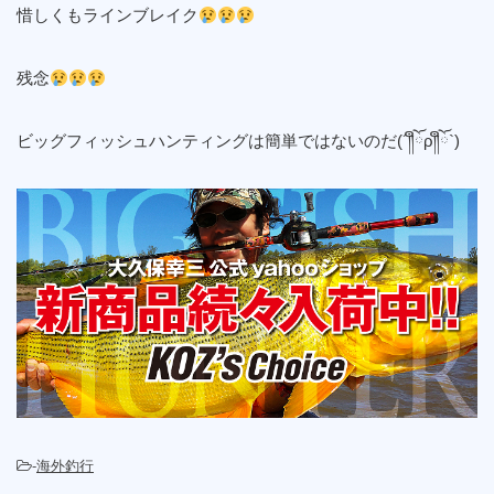
惜しくもラインブレイク
残念
ビッグフィッシュハンティングは簡単ではないのだ(´༎ຶོρ༎ຶོ`)
-
海外釣行