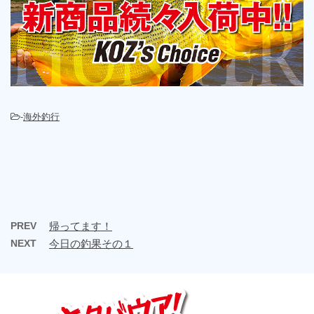
-
海外釣行
PREV
帰ってます！
NEXT
今日の釣果その１