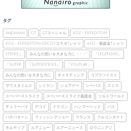
タグ
Andaman
GT
GTスペシャル
KOZ・EXPEDITON
KOZ・EXPEDITON×DECOYコラボTシャツ
KOZ・義援金Tシャツ
STRIKE」
”みんなの想いを大きな力に・・・”
「LEGEND10」
「SUPER
「SUPERSTRIKE」
「YouTube」
みんなの想いを大きな力に
キャスティング
コブラツイスト
サウスタイムス
シミケン
ショアゲー
シーバス
スミス
スーパーストライク
スーパーストライク義援金
ソルトワールド
チェリーパイ
デコイ
ドラゴン
ハンマーヘッド
バス
バチパターン
フィッシングショー
フランス
フルコンタクト
モルディブ
ルアニュー
ルアーニュース
ロウニンアジ