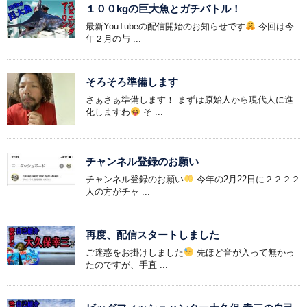
１００kgの巨大魚とガチバトル！
最新YouTubeの配信開始のお知らせです
今回は今
年２月の与 ...
そろそろ準備します
さぁさぁ準備します！ まずは原始人から現代人に進
化しますわ
そ ...
チャンネル登録のお願い
チャンネル登録のお願い
今年の2月22日に２２２２
人の方がチャ ...
再度、配信スタートしました
ご迷惑をお掛けしました
先ほど音が入って無かっ
たのですが、手直 ...