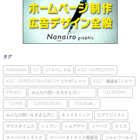
タグ
Andaman
GT
GTスペシャル
KOZ・EXPEDITON
KOZ・EXPEDITON×DECOYコラボTシャツ
KOZ・義援金Tシャツ
STRIKE」
”みんなの想いを大きな力に・・・”
「LEGEND10」
「SUPER
「SUPERSTRIKE」
「YouTube」
みんなの想いを大きな力に
キャスティング
コブラツイスト
サウスタイムス
シミケン
ショアゲー
シーバス
スミス
スーパーストライク
スーパーストライク義援金
ソルトワールド