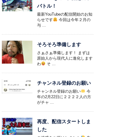
バトル！
最新YouTubeの配信開始のお知
らせです
今回は今年２月の
与 ...
そろそろ準備します
さぁさぁ準備します！ まずは
原始人から現代人に進化します
わ
そ ...
チャンネル登録のお願い
チャンネル登録のお願い
今
年の2月22日に２２２２人の方
がチャ ...
再度、配信スタートしま
した