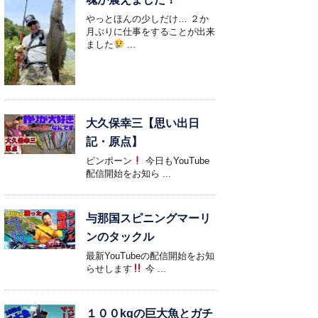
やっとほんの少しだけ… ２か
月ぶりに仕事をすることが出来
ました
...
大久保幸三【思い出日
記・原点】
ピンポーン
今日もYouTube
配信開始をお知ら ...
与那国スピニングマーリ
ンのタックル
最新YouTubeの配信開始をお知
らせします
今 ...
１００kgの巨大魚とガチ