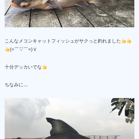
こんなメコンキャットフィッシュがサクっと釣れました
(=￣▽￣=)Ｖ
十分デッカいでな
ちなみに…