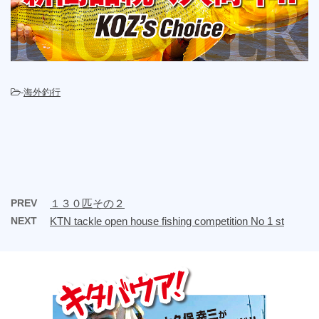
-
海外釣行
PREV
１３０匹その２
NEXT
KTN tackle open house fishing competition No 1 st