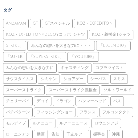
タグ
Andaman
GT
GTスペシャル
KOZ・EXPEDITON
KOZ・EXPEDITON×DECOYコラボTシャツ
KOZ・義援金Tシャツ
STRIKE」
”みんなの想いを大きな力に・・・”
「LEGEND10」
「SUPER
「SUPERSTRIKE」
「YouTube」
みんなの想いを大きな力に
キャスティング
コブラツイスト
サウスタイムス
シミケン
ショアゲー
シーバス
スミス
スーパーストライク
スーパーストライク義援金
ソルトワールド
チェリーパイ
デコイ
ドラゴン
ハンマーヘッド
バス
バチパターン
フィッシングショー
フランス
フルコンタクト
モルディブ
ルアニュー
ルアーニュース
ロウニンアジ
ローニンアジ
動画
告知
干支ルアー
握手会
沖縄