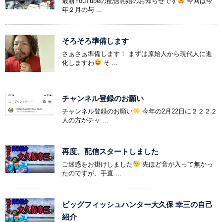
最新YouTubeの配信開始のお知らせです
今回は今
年２月の与 ...
そろそろ準備します
さぁさぁ準備します！ まずは原始人から現代人に進
化しますわ
そ ...
チャンネル登録のお願い
チャンネル登録のお願い
今年の2月22日に２２２２
人の方がチャ ...
再度、配信スタートしました
ご迷惑をお掛けしました
先ほど音が入って無かっ
たのですが、手直 ...
ビッグフィッシュハンター大久保 幸三の自己
紹介