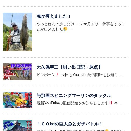
魂が震えました！
やっとほんの少しだけ… ２か月ぶりに仕事をするこ
とが出来ました
...
大久保幸三【思い出日記・原点】
ピンポーン
今日もYouTube配信開始をお知ら ...
与那国スピニングマーリンのタックル
最新YouTubeの配信開始をお知らせします
今 ...
１００kgの巨大魚とガチバトル！