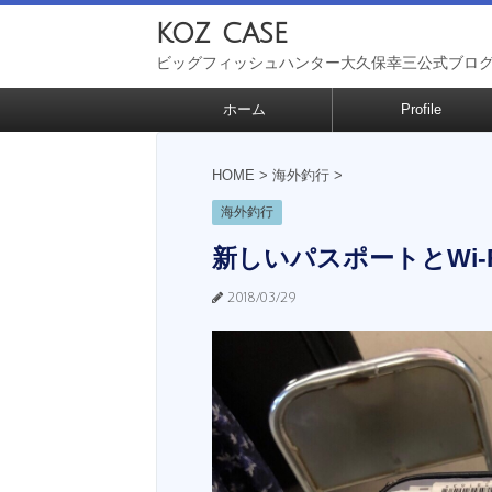
koz case
ビッグフィッシュハンター大久保幸三公式ブロ
ホーム
Profile
HOME
>
海外釣行
>
海外釣行
新しいパスポートとWi-F
2018/03/29