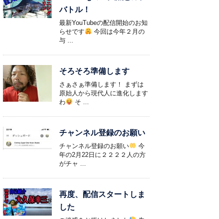
バトル！
最新YouTubeの配信開始のお知
らせです
今回は今年２月の
与 ...
そろそろ準備します
さぁさぁ準備します！ まずは
原始人から現代人に進化します
わ
そ ...
チャンネル登録のお願い
チャンネル登録のお願い
今
年の2月22日に２２２２人の方
がチャ ...
再度、配信スタートしま
した