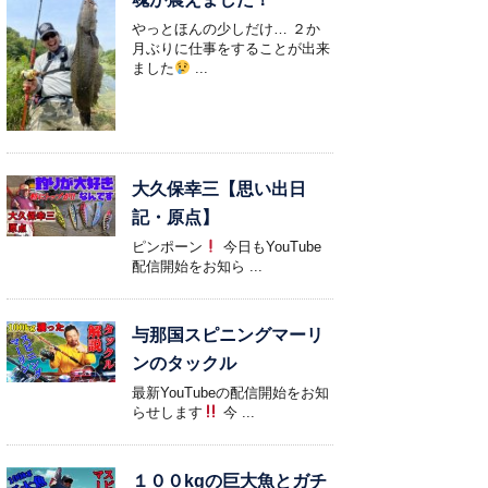
やっとほんの少しだけ… ２か
月ぶりに仕事をすることが出来
ました
...
大久保幸三【思い出日
記・原点】
ピンポーン
今日もYouTube
配信開始をお知ら ...
与那国スピニングマーリ
ンのタックル
最新YouTubeの配信開始をお知
らせします
今 ...
１００kgの巨大魚とガチ