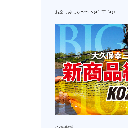
お楽しみにぃ〜〜ヾ(●⌒∇⌒●)ﾉ
-
海外釣行