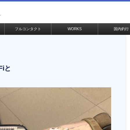
グ
フルコンタクト
WORKS
国内釣行
iと