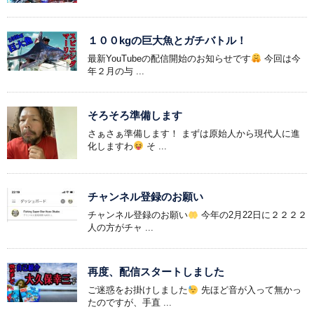
１００kgの巨大魚とガチバトル！
最新YouTubeの配信開始のお知らせです
今回は今
年２月の与 ...
そろそろ準備します
さぁさぁ準備します！ まずは原始人から現代人に進
化しますわ
そ ...
チャンネル登録のお願い
チャンネル登録のお願い
今年の2月22日に２２２２
人の方がチャ ...
再度、配信スタートしました
ご迷惑をお掛けしました
先ほど音が入って無かっ
たのですが、手直 ...