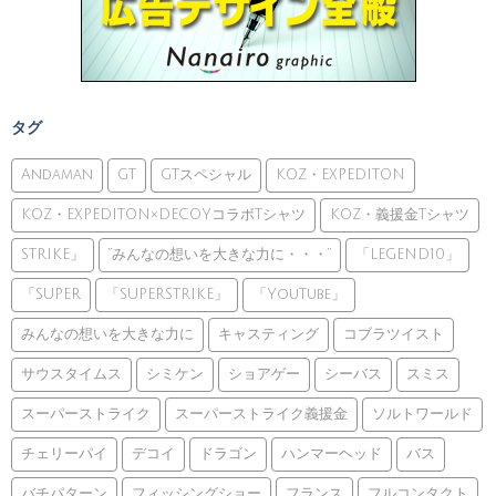
タグ
Andaman
GT
GTスペシャル
KOZ・EXPEDITON
KOZ・EXPEDITON×DECOYコラボTシャツ
KOZ・義援金Tシャツ
STRIKE」
”みんなの想いを大きな力に・・・”
「LEGEND10」
「SUPER
「SUPERSTRIKE」
「YouTube」
みんなの想いを大きな力に
キャスティング
コブラツイスト
サウスタイムス
シミケン
ショアゲー
シーバス
スミス
スーパーストライク
スーパーストライク義援金
ソルトワールド
チェリーパイ
デコイ
ドラゴン
ハンマーヘッド
バス
バチパターン
フィッシングショー
フランス
フルコンタクト