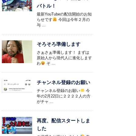
バトル！
最新YouTubeの配信開始のお知
らせです
今回は今年２月の
与 ...
そろそろ準備します
さぁさぁ準備します！ まずは
原始人から現代人に進化します
わ
そ ...
チャンネル登録のお願い
チャンネル登録のお願い
今
年の2月22日に２２２２人の方
がチャ ...
再度、配信スタートしま
した