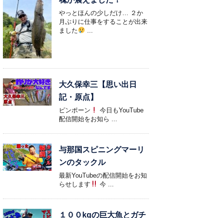
やっとほんの少しだけ… ２か
月ぶりに仕事をすることが出来
ました
...
大久保幸三【思い出日
記・原点】
ピンポーン
今日もYouTube
配信開始をお知ら ...
与那国スピニングマーリ
ンのタックル
最新YouTubeの配信開始をお知
らせします
今 ...
１００kgの巨大魚とガチ