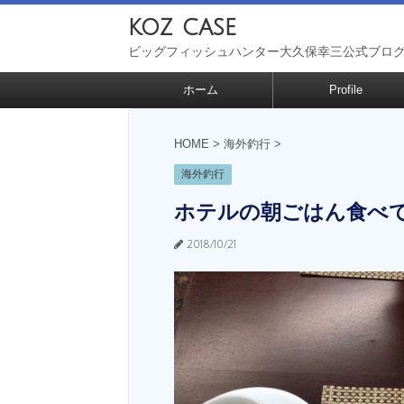
koz case
ビッグフィッシュハンター大久保幸三公式ブロ
ホーム
Profile
HOME
>
海外釣行
>
海外釣行
ホテルの朝ごはん食べ
2018/10/21