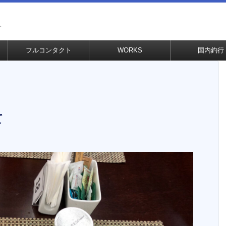
グ
フルコンタクト
WORKS
国内釣行
て