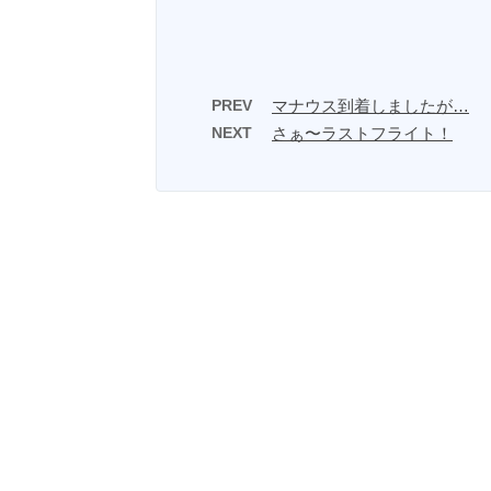
PREV
マナウス到着しましたが…
NEXT
さぁ〜ラストフライト！