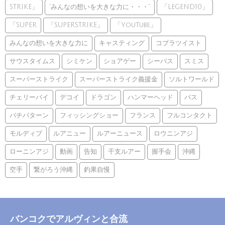
STRIKE」
”みんなの想いを大きな力に・・・”
「LEGEND10」
「SUPER
「SUPERSTRIKE」
「YouTube」
みんなの想いを大きな力に
キャスティング
コブラツイスト
サウスタイムス
シミケン
ショアゲー
シーバス
スミス
スーパーストライク
スーパーストライク義援金
ソルトワールド
チェリーパイ
デコイ
ドラゴン
ハンマーヘッド
バス
バチパターン
フィッシングショー
フランス
フルコンタクト
モルディブ
ルアニュー
ルアーニュース
ロウニンアジ
ローニンアジ
動画
告知
干支ルアー
握手会
沖縄
空手
繋がろう沖縄
釣果自慢
バンコクでアルヴィンと合流