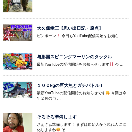
大久保幸三【思い出日記・原点】
ピンポーン
今日もYouTube配信開始をお知ら ...
与那国スピニングマーリンのタックル
最新YouTubeの配信開始をお知らせします
今 ...
１００kgの巨大魚とガチバトル！
最新YouTubeの配信開始のお知らせです
今回は今
年２月の与 ...
そろそろ準備します
さぁさぁ準備します！ まずは原始人から現代人に進
化しますわ
そ ...