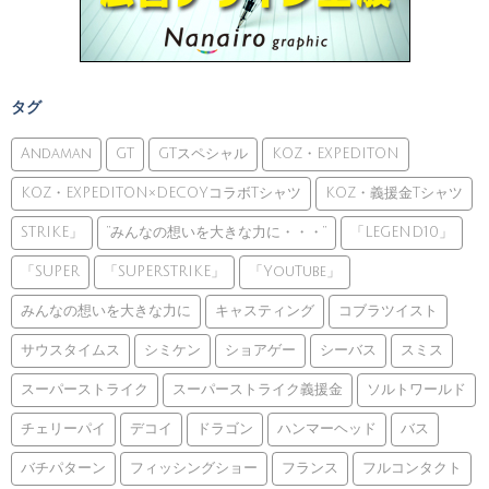
タグ
Andaman
GT
GTスペシャル
KOZ・EXPEDITON
KOZ・EXPEDITON×DECOYコラボTシャツ
KOZ・義援金Tシャツ
STRIKE」
”みんなの想いを大きな力に・・・”
「LEGEND10」
「SUPER
「SUPERSTRIKE」
「YouTube」
みんなの想いを大きな力に
キャスティング
コブラツイスト
サウスタイムス
シミケン
ショアゲー
シーバス
スミス
スーパーストライク
スーパーストライク義援金
ソルトワールド
チェリーパイ
デコイ
ドラゴン
ハンマーヘッド
バス
バチパターン
フィッシングショー
フランス
フルコンタクト