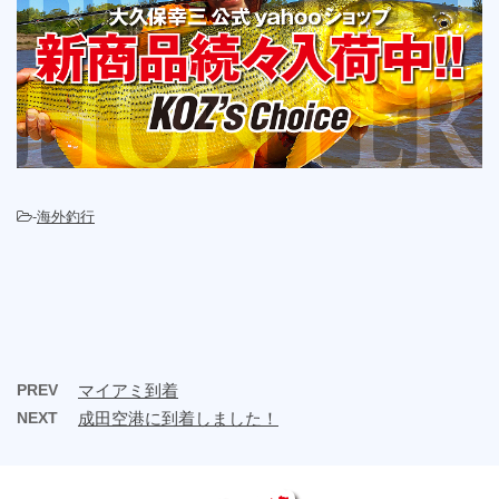
-
海外釣行
PREV
マイアミ到着
NEXT
成田空港に到着しました！