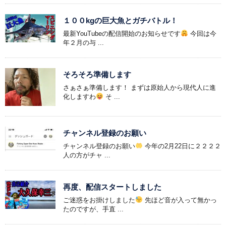
１００kgの巨大魚とガチバトル！
最新YouTubeの配信開始のお知らせです
今回は今
年２月の与 ...
そろそろ準備します
さぁさぁ準備します！ まずは原始人から現代人に進
化しますわ
そ ...
チャンネル登録のお願い
チャンネル登録のお願い
今年の2月22日に２２２２
人の方がチャ ...
再度、配信スタートしました
ご迷惑をお掛けしました
先ほど音が入って無かっ
たのですが、手直 ...