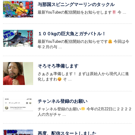
与那国スピニングマーリンのタックル
最新YouTubeの配信開始をお知らせします
今 ...
１００kgの巨大魚とガチバトル！
最新YouTubeの配信開始のお知らせです
今回は今
年２月の与 ...
そろそろ準備します
さぁさぁ準備します！ まずは原始人から現代人に進
化しますわ
そ ...
チャンネル登録のお願い
チャンネル登録のお願い
今年の2月22日に２２２２
人の方がチャ ...
再度、配信スタートしました