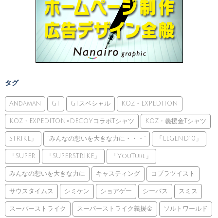
タグ
Andaman
GT
GTスペシャル
KOZ・EXPEDITON
KOZ・EXPEDITON×DECOYコラボTシャツ
KOZ・義援金Tシャツ
STRIKE」
”みんなの想いを大きな力に・・・”
「LEGEND10」
「SUPER
「SUPERSTRIKE」
「YouTube」
みんなの想いを大きな力に
キャスティング
コブラツイスト
サウスタイムス
シミケン
ショアゲー
シーバス
スミス
スーパーストライク
スーパーストライク義援金
ソルトワールド