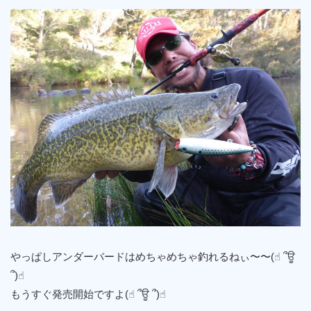
やっぱしアンダーバードはめちゃめちゃ釣れるねぃ〜〜(☝︎ ՞ਊ
՞)☝︎
もうすぐ発売開始ですよ(☝︎ ՞ਊ ՞)☝︎