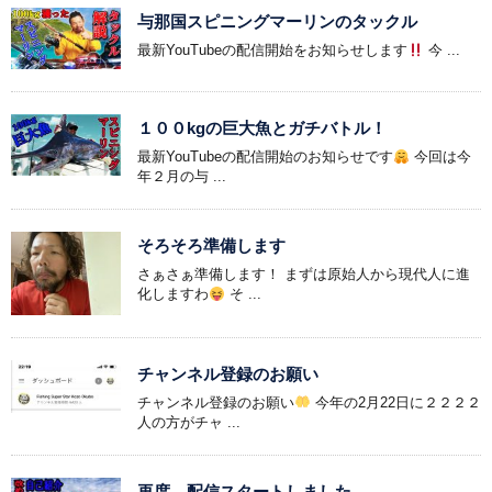
与那国スピニングマーリンのタックル
最新YouTubeの配信開始をお知らせします
今 ...
１００kgの巨大魚とガチバトル！
最新YouTubeの配信開始のお知らせです
今回は今
年２月の与 ...
そろそろ準備します
さぁさぁ準備します！ まずは原始人から現代人に進
化しますわ
そ ...
チャンネル登録のお願い
チャンネル登録のお願い
今年の2月22日に２２２２
人の方がチャ ...
再度、配信スタートしました