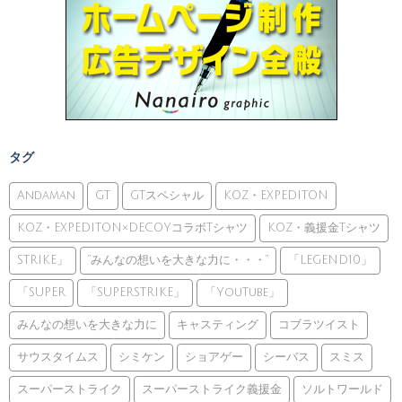
タグ
Andaman
GT
GTスペシャル
KOZ・EXPEDITON
KOZ・EXPEDITON×DECOYコラボTシャツ
KOZ・義援金Tシャツ
STRIKE」
”みんなの想いを大きな力に・・・”
「LEGEND10」
「SUPER
「SUPERSTRIKE」
「YouTube」
みんなの想いを大きな力に
キャスティング
コブラツイスト
サウスタイムス
シミケン
ショアゲー
シーバス
スミス
スーパーストライク
スーパーストライク義援金
ソルトワールド