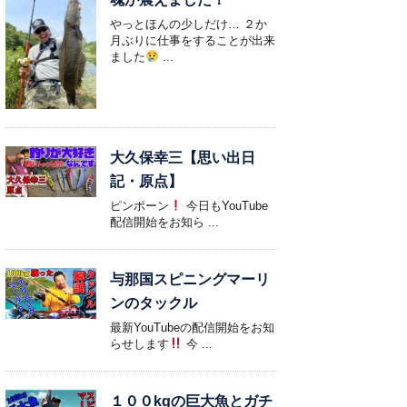
やっとほんの少しだけ… ２か
月ぶりに仕事をすることが出来
ました
...
大久保幸三【思い出日
記・原点】
ピンポーン
今日もYouTube
配信開始をお知ら ...
与那国スピニングマーリ
ンのタックル
最新YouTubeの配信開始をお知
らせします
今 ...
１００kgの巨大魚とガチ