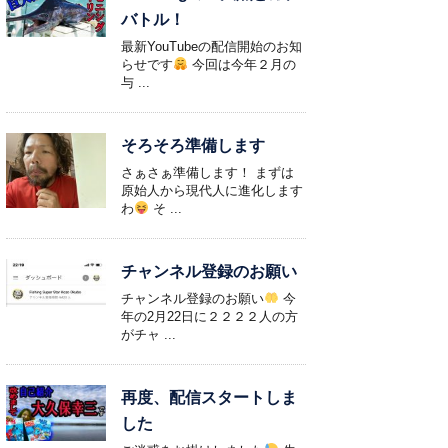
バトル！
最新YouTubeの配信開始のお知
らせです
今回は今年２月の
与 ...
そろそろ準備します
さぁさぁ準備します！ まずは
原始人から現代人に進化します
わ
そ ...
チャンネル登録のお願い
チャンネル登録のお願い
今
年の2月22日に２２２２人の方
がチャ ...
再度、配信スタートしま
した