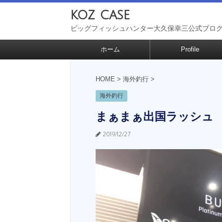
koz case
ビッグフィッシュハンター大久保幸三公式ブロ
ホーム
Profile
HOME
>
海外釣行
>
海外釣行
まぁまぁ出国ラッシュ
2019/12/27