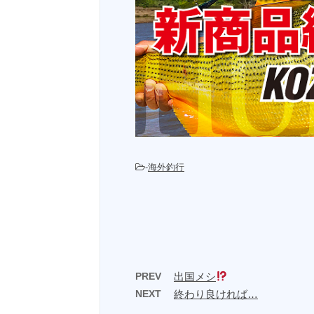
-
海外釣行
PREV
出国メシ
NEXT
終わり良ければ…