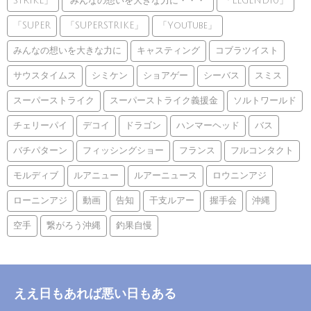
STRIKE」
”みんなの想いを大きな力に・・・”
「LEGEND10」
「SUPER
「SUPERSTRIKE」
「YouTube」
みんなの想いを大きな力に
キャスティング
コブラツイスト
サウスタイムス
シミケン
ショアゲー
シーバス
スミス
スーパーストライク
スーパーストライク義援金
ソルトワールド
チェリーパイ
デコイ
ドラゴン
ハンマーヘッド
バス
バチパターン
フィッシングショー
フランス
フルコンタクト
モルディブ
ルアニュー
ルアーニュース
ロウニンアジ
ローニンアジ
動画
告知
干支ルアー
握手会
沖縄
空手
繋がろう沖縄
釣果自慢
ええ日もあれば悪い日もある