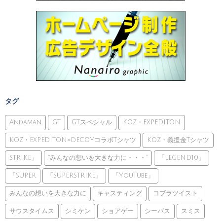
タグ
Andaman
GT
GTスペシャル
KOZ・EXPEDITON
KOZ・EXPEDITON×DECOYコラボTシャツ
KOZ・義援金Tシャツ
STRIKE」
”みんなの想いを大きな力に・・・”
「LEGEND10」
「SUPER
「SUPERSTRIKE」
「YouTube」
みんなの想いを大きな力に
キャスティング
コブラツイスト
サウスタイムス
シミケン
ショアゲー
シーバス
スミス