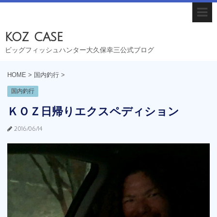
koz case
ビッグフィッシュハンター大久保幸三公式ブログ
HOME
>
国内釣行
>
国内釣行
ＫＯＺ日帰りエクスペディション
2016/06/14