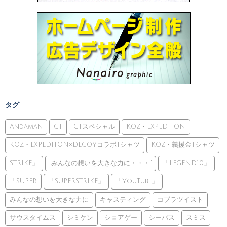
タグ
Andaman
GT
GTスペシャル
KOZ・EXPEDITON
KOZ・EXPEDITON×DECOYコラボTシャツ
KOZ・義援金Tシャツ
STRIKE」
”みんなの想いを大きな力に・・・”
「LEGEND10」
「SUPER
「SUPERSTRIKE」
「YouTube」
みんなの想いを大きな力に
キャスティング
コブラツイスト
サウスタイムス
シミケン
ショアゲー
シーバス
スミス