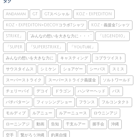
タグ
Andaman
GT
GTスペシャル
KOZ・EXPEDITON
KOZ・EXPEDITON×DECOYコラボTシャツ
KOZ・義援金Tシャツ
STRIKE」
”みんなの想いを大きな力に・・・”
「LEGEND10」
「SUPER
「SUPERSTRIKE」
「YouTube」
みんなの想いを大きな力に
キャスティング
コブラツイスト
サウスタイムス
シミケン
ショアゲー
シーバス
スミス
スーパーストライク
スーパーストライク義援金
ソルトワールド
チェリーパイ
デコイ
ドラゴン
ハンマーヘッド
バス
バチパターン
フィッシングショー
フランス
フルコンタクト
モルディブ
ルアニュー
ルアーニュース
ロウニンアジ
ローニンアジ
動画
告知
干支ルアー
握手会
沖縄
空手
繋がろう沖縄
釣果自慢