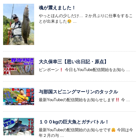
魂が震えました！
やっとほんの少しだけ… ２か月ぶりに仕事をするこ
とが出来ました
...
大久保幸三【思い出日記・原点】
ピンポーン
今日もYouTube配信開始をお知ら ...
与那国スピニングマーリンのタックル
最新YouTubeの配信開始をお知らせします
今 ...
１００kgの巨大魚とガチバトル！
最新YouTubeの配信開始のお知らせです
今回は今
年２月の与 ...