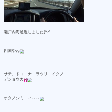
瀬戸内海通過しました(^-^ゞ
四国やね
サテ、ドコニナニヲツリニイクノ
デショウカ
オタノシミニィ～～