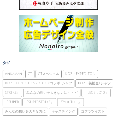
タグ
Andaman
GT
GTスペシャル
KOZ・EXPEDITON
KOZ・EXPEDITON×DECOYコラボTシャツ
KOZ・義援金Tシャツ
STRIKE」
”みんなの想いを大きな力に・・・”
「LEGEND10」
「SUPER
「SUPERSTRIKE」
「YouTube」
みんなの想いを大きな力に
キャスティング
コブラツイスト