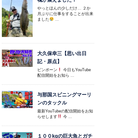
やっとほんの少しだけ… ２か
月ぶりに仕事をすることが出来
ました
...
大久保幸三【思い出日
記・原点】
ピンポーン
今日もYouTube
配信開始をお知ら ...
与那国スピニングマーリ
ンのタックル
最新YouTubeの配信開始をお知
らせします
今 ...
１００kgの巨大魚とガチ