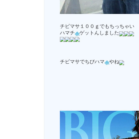
チビマサ１００ｇでもちっちゃい
ハマチ
ゲットんしました
チビマサでちびハマ
やね