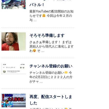
バトル！
最新YouTubeの配信開始のお知
らせです
今回は今年２月の
与 ...
そろそろ準備します
さぁさぁ準備します！ まずは
原始人から現代人に進化します
わ
そ ...
チャンネル登録のお願い
チャンネル登録のお願い
今
年の2月22日に２２２２人の方
がチャ ...
再度、配信スタートしま
した