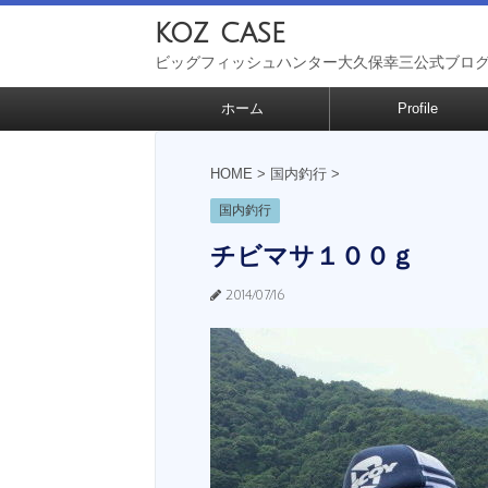
koz case
ビッグフィッシュハンター大久保幸三公式ブロ
ホーム
Profile
HOME
>
国内釣行
>
国内釣行
チビマサ１００ｇ
2014/07/16