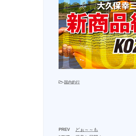
-
国内釣行
PREV
どぉ～～も