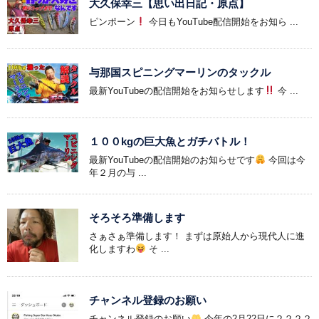
大久保幸三【思い出日記・原点】
ピンポーン
今日もYouTube配信開始をお知ら ...
与那国スピニングマーリンのタックル
最新YouTubeの配信開始をお知らせします
今 ...
１００kgの巨大魚とガチバトル！
最新YouTubeの配信開始のお知らせです
今回は今
年２月の与 ...
そろそろ準備します
さぁさぁ準備します！ まずは原始人から現代人に進
化しますわ
そ ...
チャンネル登録のお願い
チャンネル登録のお願い
今年の2月22日に２２２２