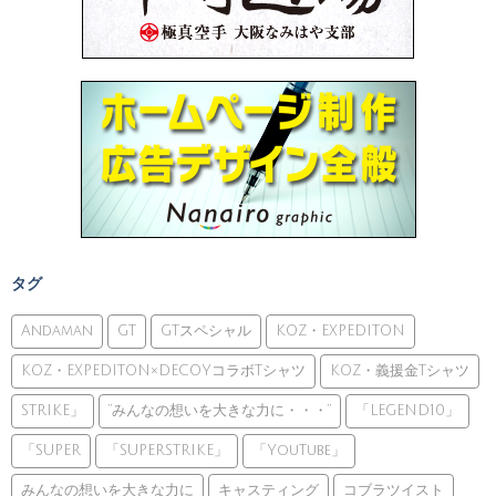
タグ
Andaman
GT
GTスペシャル
KOZ・EXPEDITON
KOZ・EXPEDITON×DECOYコラボTシャツ
KOZ・義援金Tシャツ
STRIKE」
”みんなの想いを大きな力に・・・”
「LEGEND10」
「SUPER
「SUPERSTRIKE」
「YouTube」
みんなの想いを大きな力に
キャスティング
コブラツイスト