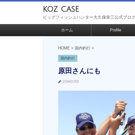
koz case
ビッグフィッシュハンター大久保幸三公式ブロ
ホーム
Profile
HOME
>
国内釣行
>
国内釣行
原田さんにも
2014/07/01