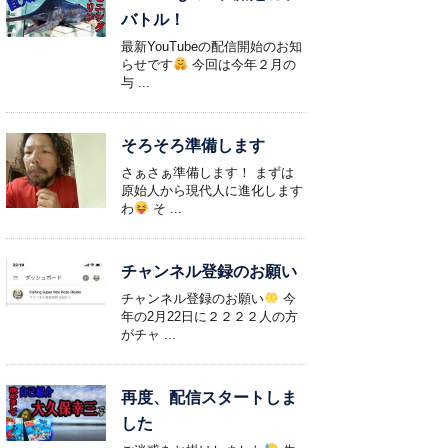
バトル！
最新YouTubeの配信開始のお知
らせです
今回は今年２月の
与 ...
そろそろ準備します
さぁさぁ準備します！ まずは
原始人から現代人に進化します
わ
そ ...
チャンネル登録のお願い
チャンネル登録のお願い
今
年の2月22日に２２２２人の方
がチャ ...
再度、配信スタートしま
した