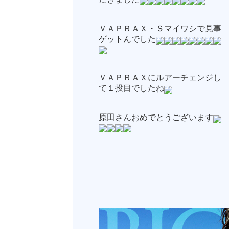
ＶＡＰＲＡＸ・Ｓマイワシで見事
ゲットんでした
ＶＡＰＲＡＸにルアーチェンジし
て１投目でしたね
原田さんおめでとうございます