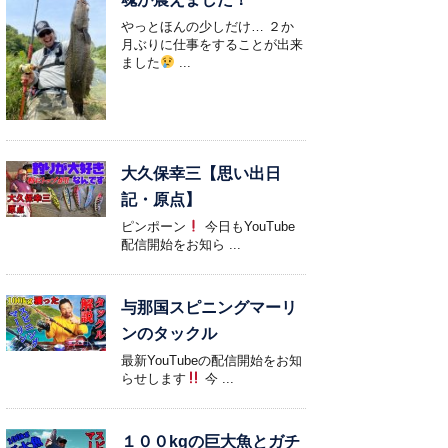
やっとほんの少しだけ… ２か
月ぶりに仕事をすることが出来
ました
...
大久保幸三【思い出日
記・原点】
ピンポーン
今日もYouTube
配信開始をお知ら ...
与那国スピニングマーリ
ンのタックル
最新YouTubeの配信開始をお知
らせします
今 ...
１００kgの巨大魚とガチ