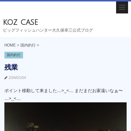
koz case
ビッグフィッシュハンター大久保幸三公式ブログ
HOME
>
国内釣行
>
国内釣行
残業
2014/05/04
ポイント移動して来ました…>_<… まだまだお家遠いなぁ〜
…>_<…