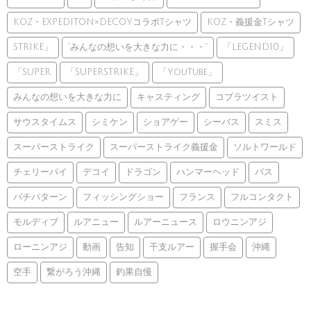
KOZ・EXPEDITON×DECOYコラボTシャツ
KOZ・義援金Tシャツ
STRIKE」
”みんなの想いを大きな力に・・・”
「LEGEND10」
「SUPER
「SUPERSTRIKE」
「YouTube」
みんなの想いを大きな力に
キャスティング
コブラツイスト
サウスタイムス
シミケン
ショアゲー
シーバス
スミス
スーパーストライク
スーパーストライク義援金
ソルトワールド
チェリーパイ
デコイ
ドラゴン
ハンマーヘッド
バス
バチパターン
フィッシングショー
フランス
フルコンタクト
モルディブ
ルアニュー
ルアーニュース
ロウニンアジ
ローニンアジ
動画
告知
干支ルアー
握手会
沖縄
空手
繋がろう沖縄
釣果自慢