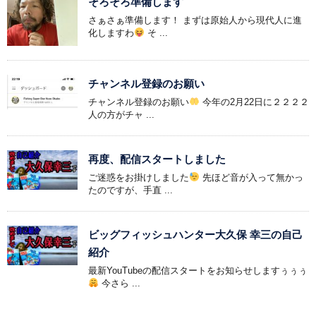
そろそろ準備します
さぁさぁ準備します！ まずは原始人から現代人に進
化しますわ
そ ...
チャンネル登録のお願い
チャンネル登録のお願い
今年の2月22日に２２２２
人の方がチャ ...
再度、配信スタートしました
ご迷惑をお掛けしました
先ほど音が入って無かっ
たのですが、手直 ...
ビッグフィッシュハンター大久保 幸三の自己
紹介
最新YouTubeの配信スタートをお知らせしますぅぅぅ
今さら ...