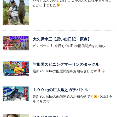
やっとほんの少しだけ… ２か月ぶりに仕事をするこ
とが出来ました
...
大久保幸三【思い出日記・原点】
ピンポーン
今日もYouTube配信開始をお知ら ...
与那国スピニングマーリンのタックル
最新YouTubeの配信開始をお知らせします
今 ...
１００kgの巨大魚とガチバトル！
最新YouTubeの配信開始のお知らせです
今回は今
年２月の与 ...