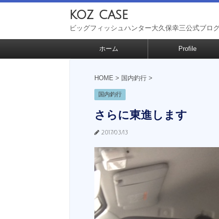
koz case
ビッグフィッシュハンター大久保幸三公式ブロ
ホーム
Profile
HOME
>
国内釣行
>
国内釣行
さらに東進します
2017/03/13