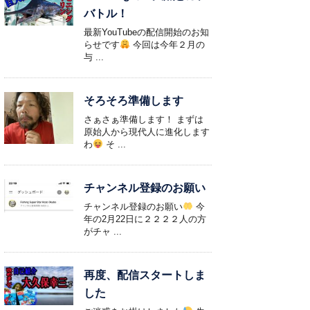
バトル！
最新YouTubeの配信開始のお知
らせです
今回は今年２月の
与 ...
そろそろ準備します
さぁさぁ準備します！ まずは
原始人から現代人に進化します
わ
そ ...
チャンネル登録のお願い
チャンネル登録のお願い
今
年の2月22日に２２２２人の方
がチャ ...
再度、配信スタートしま
した