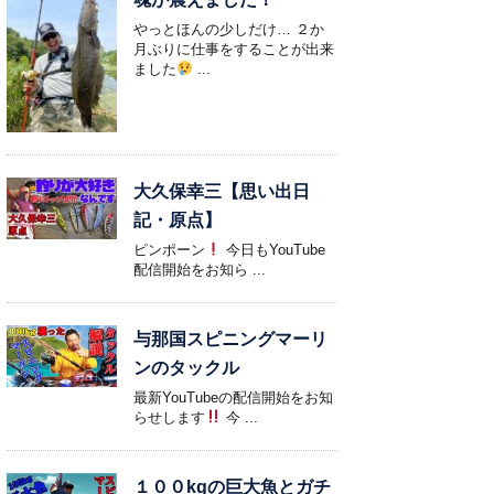
やっとほんの少しだけ… ２か
月ぶりに仕事をすることが出来
ました
...
大久保幸三【思い出日
記・原点】
ピンポーン
今日もYouTube
配信開始をお知ら ...
与那国スピニングマーリ
ンのタックル
最新YouTubeの配信開始をお知
らせします
今 ...
１００kgの巨大魚とガチ