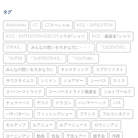
タグ
Andaman
GT
GTスペシャル
KOZ・EXPEDITON
KOZ・EXPEDITON×DECOYコラボTシャツ
KOZ・義援金Tシャツ
STRIKE」
”みんなの想いを大きな力に・・・”
「LEGEND10」
「SUPER
「SUPERSTRIKE」
「YouTube」
みんなの想いを大きな力に
キャスティング
コブラツイスト
サウスタイムス
シミケン
ショアゲー
シーバス
スミス
スーパーストライク
スーパーストライク義援金
ソルトワールド
チェリーパイ
デコイ
ドラゴン
ハンマーヘッド
バス
バチパターン
フィッシングショー
フランス
フルコンタクト
モルディブ
ルアニュー
ルアーニュース
ロウニンアジ
ローニンアジ
動画
告知
干支ルアー
握手会
沖縄