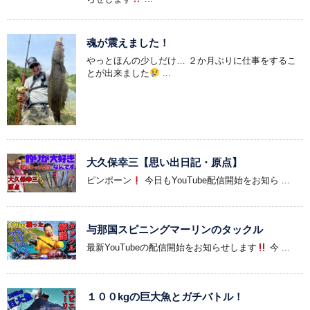
魂が震えました！
やっとほんの少しだけ… ２か月ぶりに仕事をするこ
とが出来ました
...
大久保幸三【思い出日記・原点】
ピンポーン
今日もYouTube配信開始をお知ら ...
与那国スピニングマーリンのタックル
最新YouTubeの配信開始をお知らせします
今 ...
１００kgの巨大魚とガチバトル！