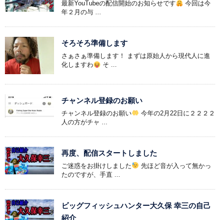
最新YouTubeの配信開始のお知らせです
今回は今
年２月の与 ...
そろそろ準備します
さぁさぁ準備します！ まずは原始人から現代人に進
化しますわ
そ ...
チャンネル登録のお願い
チャンネル登録のお願い
今年の2月22日に２２２２
人の方がチャ ...
再度、配信スタートしました
ご迷惑をお掛けしました
先ほど音が入って無かっ
たのですが、手直 ...
ビッグフィッシュハンター大久保 幸三の自己
紹介