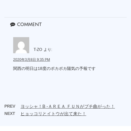
comment
T-ZO
より:
2020年3月8日 9:35 PM
関西の明日は18度のポカポカ陽気の予報です
PREV
ヨッシャ！B -ＡＲＥＡ ＦＵＮがブチ曲がった！
NEXT
ヒョッコリとイトウが出て来た！