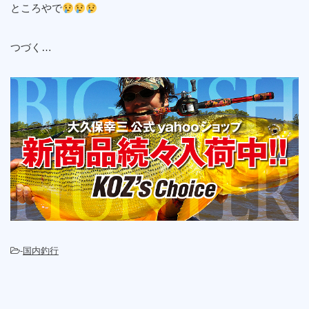
ところやで
つづく…
-
国内釣行