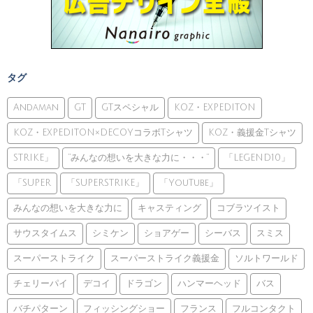
タグ
Andaman
GT
GTスペシャル
KOZ・EXPEDITON
KOZ・EXPEDITON×DECOYコラボTシャツ
KOZ・義援金Tシャツ
STRIKE」
”みんなの想いを大きな力に・・・”
「LEGEND10」
「SUPER
「SUPERSTRIKE」
「YouTube」
みんなの想いを大きな力に
キャスティング
コブラツイスト
サウスタイムス
シミケン
ショアゲー
シーバス
スミス
スーパーストライク
スーパーストライク義援金
ソルトワールド
チェリーパイ
デコイ
ドラゴン
ハンマーヘッド
バス
バチパターン
フィッシングショー
フランス
フルコンタクト