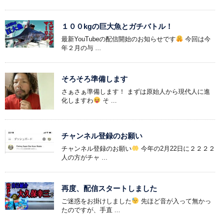
１００kgの巨大魚とガチバトル！
最新YouTubeの配信開始のお知らせです
今回は今
年２月の与 ...
そろそろ準備します
さぁさぁ準備します！ まずは原始人から現代人に進
化しますわ
そ ...
チャンネル登録のお願い
チャンネル登録のお願い
今年の2月22日に２２２２
人の方がチャ ...
再度、配信スタートしました
ご迷惑をお掛けしました
先ほど音が入って無かっ
たのですが、手直 ...