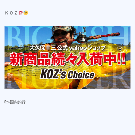
ＫＯＺ
-
国内釣行