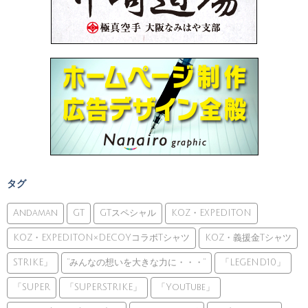
タグ
Andaman
GT
GTスペシャル
KOZ・EXPEDITON
KOZ・EXPEDITON×DECOYコラボTシャツ
KOZ・義援金Tシャツ
STRIKE」
”みんなの想いを大きな力に・・・”
「LEGEND10」
「SUPER
「SUPERSTRIKE」
「YouTube」