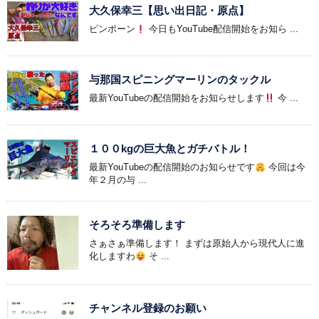
大久保幸三【思い出日記・原点】
ピンポーン
今日もYouTube配信開始をお知ら ...
与那国スピニングマーリンのタックル
最新YouTubeの配信開始をお知らせします
今 ...
１００kgの巨大魚とガチバトル！
最新YouTubeの配信開始のお知らせです
今回は今
年２月の与 ...
そろそろ準備します
さぁさぁ準備します！ まずは原始人から現代人に進
化しますわ
そ ...
チャンネル登録のお願い