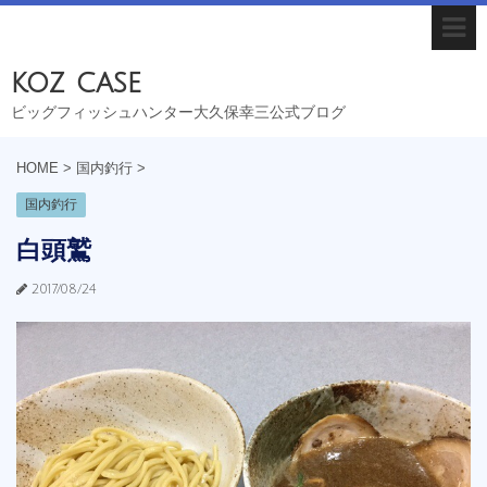
koz case
ビッグフィッシュハンター大久保幸三公式ブログ
HOME
>
国内釣行
>
国内釣行
白頭鷲
2017/08/24