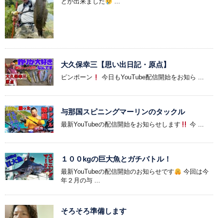
とが出来ました
...
大久保幸三【思い出日記・原点】
ピンポーン
今日もYouTube配信開始をお知ら ...
与那国スピニングマーリンのタックル
最新YouTubeの配信開始をお知らせします
今 ...
１００kgの巨大魚とガチバトル！
最新YouTubeの配信開始のお知らせです
今回は今
年２月の与 ...
そろそろ準備します