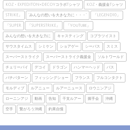
KOZ・EXPEDITON×DECOYコラボTシャツ
KOZ・義援金Tシャツ
STRIKE」
”みんなの想いを大きな力に・・・”
「LEGEND10」
「SUPER
「SUPERSTRIKE」
「YouTube」
みんなの想いを大きな力に
キャスティング
コブラツイスト
サウスタイムス
シミケン
ショアゲー
シーバス
スミス
スーパーストライク
スーパーストライク義援金
ソルトワールド
チェリーパイ
デコイ
ドラゴン
ハンマーヘッド
バス
バチパターン
フィッシングショー
フランス
フルコンタクト
モルディブ
ルアニュー
ルアーニュース
ロウニンアジ
ローニンアジ
動画
告知
干支ルアー
握手会
沖縄
空手
繋がろう沖縄
釣果自慢