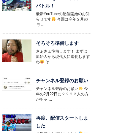
バトル！
最新YouTubeの配信開始のお知
らせです
今回は今年２月の
与 ...
そろそろ準備します
さぁさぁ準備します！ まずは
原始人から現代人に進化します
わ
そ ...
チャンネル登録のお願い
チャンネル登録のお願い
今
年の2月22日に２２２２人の方
がチャ ...
再度、配信スタートしま
した