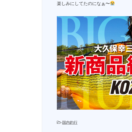
楽しみにしてたのになぁ〜
-
国内釣行