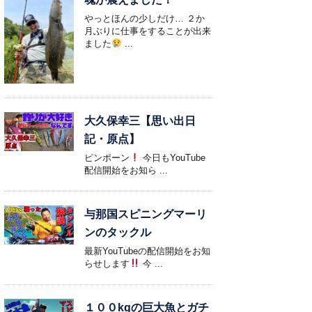
やっとほんの少しだけ… ２か
月ぶりに仕事をすることが出来
ました
...
大久保幸三【思い出日
記・原点】
ピンポーン
今日もYouTube
配信開始をお知ら ...
与那国スピニングマーリ
ンのタックル
最新YouTubeの配信開始をお知
らせします
今 ...
１００kgの巨大魚とガチ