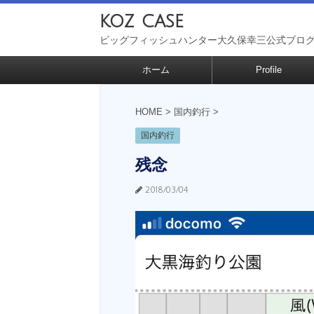
koz case
ビッグフィッシュハンター大久保幸三公式ブロ
ホーム
Profile
HOME
>
国内釣行
>
国内釣行
残念
2018/03/04