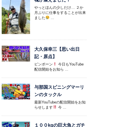
やっとほんの少しだけ… ２か
月ぶりに仕事をすることが出来
ました
...
大久保幸三【思い出日
記・原点】
ピンポーン
今日もYouTube
配信開始をお知ら ...
与那国スピニングマーリ
ンのタックル
最新YouTubeの配信開始をお知
らせします
今 ...
１００kgの巨大魚とガチ