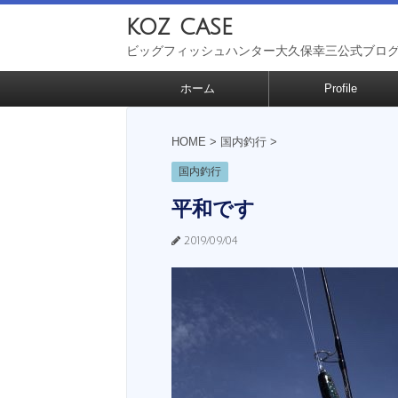
koz case
ビッグフィッシュハンター大久保幸三公式ブロ
ホーム
Profile
HOME
>
国内釣行
>
国内釣行
平和です
2019/09/04