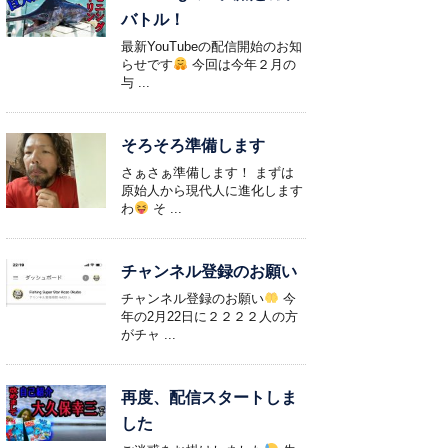
バトル！
最新YouTubeの配信開始のお知
らせです
今回は今年２月の
与 ...
そろそろ準備します
さぁさぁ準備します！ まずは
原始人から現代人に進化します
わ
そ ...
チャンネル登録のお願い
チャンネル登録のお願い
今
年の2月22日に２２２２人の方
がチャ ...
再度、配信スタートしま
した