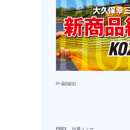
-
国内釣行
PREV
出港ぅぅ〜