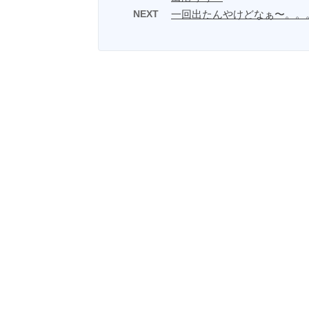
NEXT
一回出たんやけどなぁ〜。。