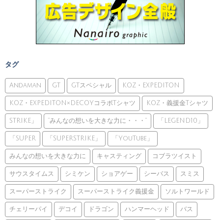
タグ
Andaman
GT
GTスペシャル
KOZ・EXPEDITON
KOZ・EXPEDITON×DECOYコラボTシャツ
KOZ・義援金Tシャツ
STRIKE」
”みんなの想いを大きな力に・・・”
「LEGEND10」
「SUPER
「SUPERSTRIKE」
「YouTube」
みんなの想いを大きな力に
キャスティング
コブラツイスト
サウスタイムス
シミケン
ショアゲー
シーバス
スミス
スーパーストライク
スーパーストライク義援金
ソルトワールド
チェリーパイ
デコイ
ドラゴン
ハンマーヘッド
バス