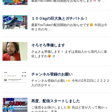
最新YouTubeの配信開始をお知らせします
今 ...
１００kgの巨大魚とガチバトル！
最新YouTubeの配信開始のお知らせです
今回は今
年２月の与 ...
そろそろ準備します
さぁさぁ準備します！ まずは原始人から現代人に進
化しますわ
そ ...
チャンネル登録のお願い
チャンネル登録のお願い
今年の2月22日に２２２２
人の方がチャ ...
再度、配信スタートしました
ご迷惑をお掛けしました
先ほど音が入って無かっ
たのですが、手直 ...