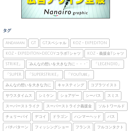
タグ
Andaman
GT
GTスペシャル
KOZ・EXPEDITON
KOZ・EXPEDITON×DECOYコラボTシャツ
KOZ・義援金Tシャツ
STRIKE」
”みんなの想いを大きな力に・・・”
「LEGEND10」
「SUPER
「SUPERSTRIKE」
「YouTube」
みんなの想いを大きな力に
キャスティング
コブラツイスト
サウスタイムス
シミケン
ショアゲー
シーバス
スミス
スーパーストライク
スーパーストライク義援金
ソルトワールド
チェリーパイ
デコイ
ドラゴン
ハンマーヘッド
バス
バチパターン
フィッシングショー
フランス
フルコンタクト