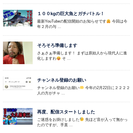
１００kgの巨大魚とガチバトル！
最新YouTubeの配信開始のお知らせです
今回は今
年２月の与 ...
そろそろ準備します
さぁさぁ準備します！ まずは原始人から現代人に進
化しますわ
そ ...
チャンネル登録のお願い
チャンネル登録のお願い
今年の2月22日に２２２２
人の方がチャ ...
再度、配信スタートしました
ご迷惑をお掛けしました
先ほど音が入って無かっ
たのですが、手直 ...